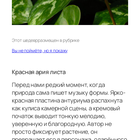
Этот шедевр
размещен в рубрике
Вы не поймёте, но я покажу
Красная ария листа
Перед нами редкий момент, когда
природа сама пишет музыку формы. Ярко-
красная пластина антуриума распахнута
как кулиса камерной сцены, а кремовый
початок выводит тонкую мелодию,
уверенную и благородную. Автор не
просто фиксирует растение, он
превращает его в персонажа, одарённого