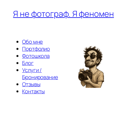
Перейти
Я не фотограф. Я феномен
к
содержимому
Обо мне
Портфолио
Фотошкола
Блог
Услуги /
Бронирование
Отзывы
Контакты