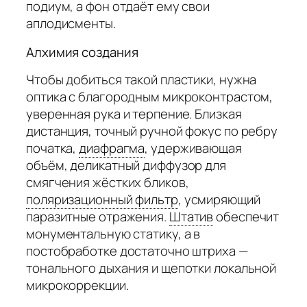
подиум, а фон отдаёт ему свои
аплодисменты.
Алхимия создания
Чтобы добиться такой пластики, нужна
оптика с благородным микроконтрастом,
уверенная рука и терпение. Близкая
дистанция, точный ручной фокус по ребру
початка,
диафрагма
,
удерживающая
объём, деликатный диффузор для
смягчения жёстких бликов,
поляризационный фильтр
,
усмиряющий
паразитные отражения.
Штатив
обеспечит
монументальную статику, а в
постобработке достаточно штриха —
тонального дыхания и щепотки локальной
микрокоррекции.