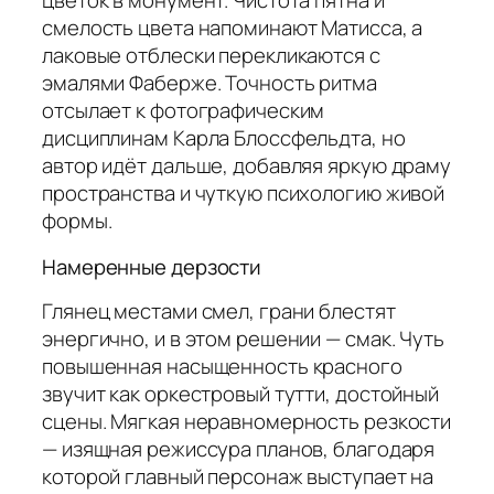
цветок в монумент. Чистота пятна и
смелость цвета напоминают Матисса, а
лаковые отблески перекликаются с
эмалями Фаберже. Точность ритма
отсылает к фотографическим
дисциплинам Карла Блоссфельдта, но
автор идёт дальше, добавляя яркую драму
пространства и чуткую психологию живой
формы.
Намеренные дерзости
Глянец местами смел, грани блестят
энергично, и в этом решении — смак. Чуть
повышенная насыщенность красного
звучит как оркестровый тутти, достойный
сцены. Мягкая неравномерность резкости
— изящная режиссура планов, благодаря
которой главный персонаж выступает на