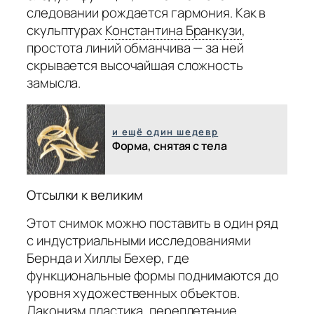
следовании рождается гармония. Как в
скульптурах
Константина Бранкузи
,
простота линий обманчива — за ней
скрывается высочайшая сложность
замысла.
и ещё один шедевр
Форма, снятая с тела
Отсылки к великим
Этот снимок можно поставить в один ряд
с индустриальными исследованиями
Бернда и Хиллы Бехер, где
функциональные формы поднимаются до
уровня художественных объектов.
Лаконизм пластика, переплетение