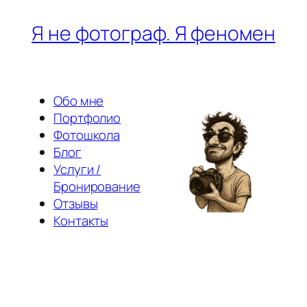
Перейти
Я не фотограф. Я феномен
к
содержимому
Обо мне
Портфолио
Фотошкола
Блог
Услуги /
Бронирование
Отзывы
Контакты