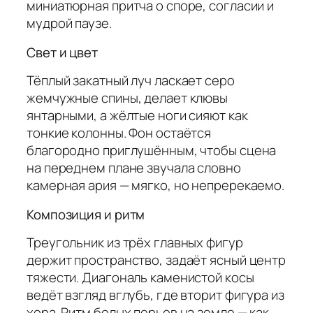
миниатюрная притча о споре, согласии и
мудрой паузе.
Свет и цвет
Тёплый закатный луч ласкает серо
жемчужные спины, делает клювы
янтарными, а жёлтые ноги сияют как
тонкие колонны. Фон остаётся
благородно приглушённым, чтобы сцена
на переднем плане звучала словно
камерная ария — мягко, но непререкаемо.
Композиция и ритм
Треугольник из трёх главных фигур
держит пространство, задаёт ясный центр
тяжести. Диагональ каменистой косы
ведёт взгляд вглубь, где вторит фигура из
хора. Ритм белых перьев на земле — как