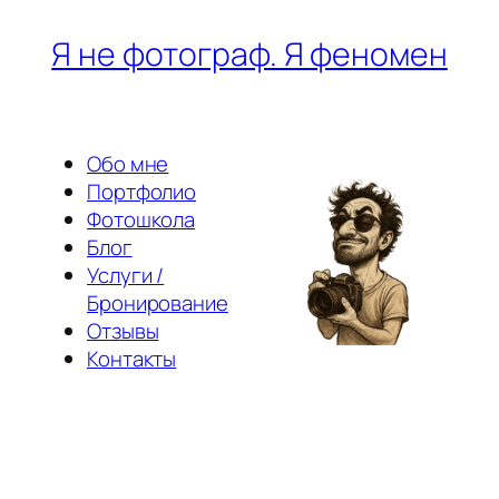
Перейти
Я не фотограф. Я феномен
к
содержимому
Обо мне
Портфолио
Фотошкола
Блог
Услуги /
Бронирование
Отзывы
Контакты