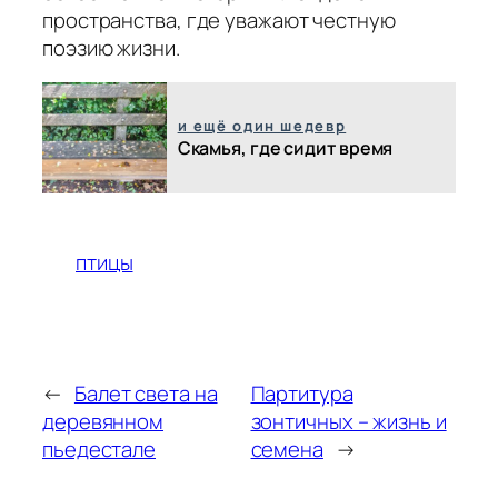
пространства, где уважают честную
поэзию жизни.
и ещё один шедевр
Скамья, где сидит время
птицы
←
Балет света на
Партитура
деревянном
зонтичных – жизнь и
пьедестале
семена
→