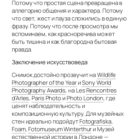
Потому что простая сцена превращена в
аллегорию общения и характера. Потому
что свет, жест и пауза сложились в единую
фразу. Потому что после просмотра мы
вспоминаем, как красноречива может
быть тишина и как благородна бытовая
правда.
Заключение искусствоведа
Снимок достойно прозвучит на
Wildlife
Photographer of the Year
и
Sony World
Photography Awards
,
на Les
Rencontres
d’Arles
,
Paris Photo
и
Photo London
,
где
ценят наблюдательность и
композиционную культуру. Для музейных
стен идеально подойдут
Fotografiska
,
Foam
,
Fotomuseum Winterthur
и Музей
естественной истории в Лондоне —