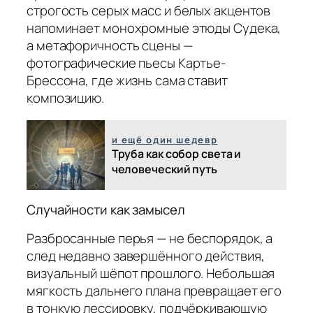
строгость серых масс и белых акцентов
напоминает монохромные этюды Судека,
а метафоричность сцены —
фотографические пьесы Картье-
Брессона, где жизнь сама ставит
композицию.
и ещё один шедевр
Труба как собор света и
человеческий путь
Случайности как замысел
Разбросанные перья — не беспорядок, а
след недавно завершённого действия,
визуальный шёпот прошлого. Небольшая
мягкость дальнего плана превращает его
в тонкую лессировку, подчёркивающую