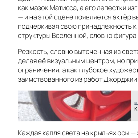
как мазок Матисса, а его лепестки и
— и на этой сцене появляется актёр 
подчёркивая свою принадлежность к э
структуры Вселенной, словно фигура
Резкость, словно выточенная из свет
делая её визуальным центром, но при
ограничения, а как глубокое художес
заимствованного из работ Джорджии 
и
К
Каждая капля света на крыльях осы — 