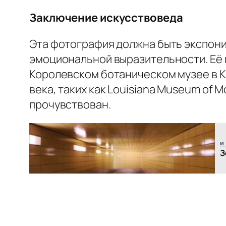
Заключение искусствоведа
Эта фотография должна быть экспонир
эмоциональной выразительности. Её 
Королевском ботаническом музее в Кь
века, таких как Louisiana Museum of 
прочувствован.
и
З