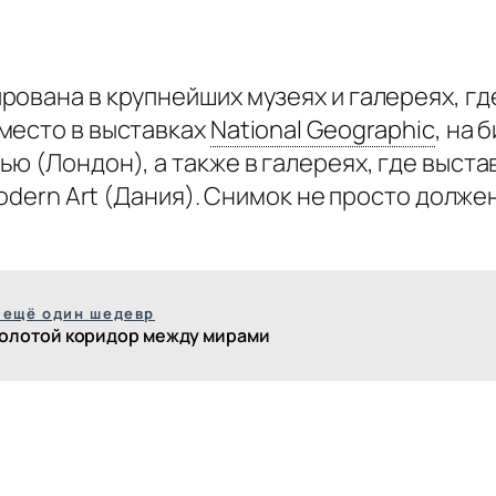
ована в крупнейших музеях и галереях, гд
место в выставках
National Geographic
,
на б
ю (Лондон), а также в галереях, где выста
Modern Art (Дания). Снимок не просто долже
 ещё один шедевр
олотой коридор между мирами