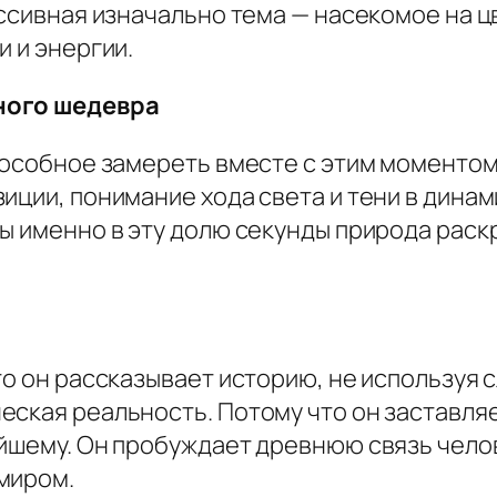
рессивная изначально тема — насекомое на 
и и энергии.
ного шедевра
способное замереть вместе с этим моментом
иции, понимание хода света и тени в дина
ы именно в эту долю секунды природа раск
то он рассказывает историю, не используя с
ская реальность. Потому что он заставляе
айшему. Он пробуждает древнюю связь чело
миром.