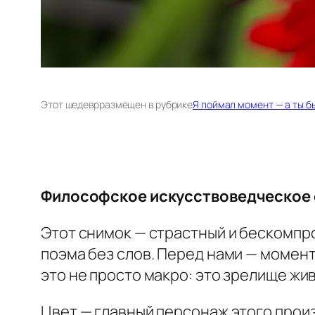
Этот шедевр
размещен в рубрике
Я поймал момент — а ты б
Философское искусствоведческое
Этот снимок — страстный и бескомпро
поэма без слов. Перед нами — момент
это не просто макро: это зрелище жи
Цвет — главный персонаж этого прои