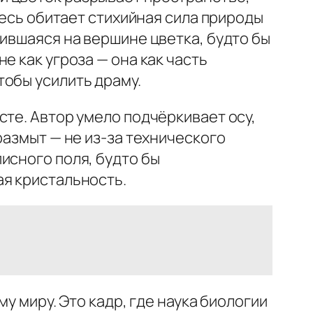
десь обитает стихийная сила природы
жившаяся на вершине цветка, будто бы
е как угроза — она как часть
обы усилить драму.
сте. Автор умело подчёркивает осу,
размыт — не из-за технического
исного поля, будто бы
ая кристальность.
у миру. Это кадр, где наука биологии