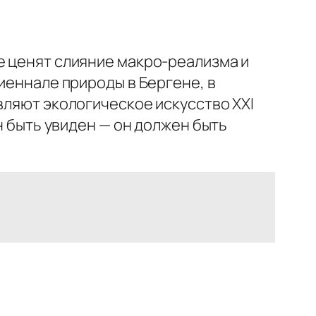
е ценят слияние макро-реализма и
иеннале природы в Бергене, в
вляют экологическое искусство XXI
н быть увиден — он должен быть