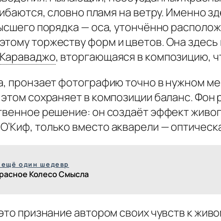
згибаются, словно пламя на ветру. Именно з
высшего порядка — оса, утончённо располо
тому торжеству форм и цветов. Она здесь н
Караваджо
,
вторгающаяся в композицию, чт
а, пронзает фотографию точно в нужном ме
 этом сохраняет в композиции баланс. Фон 
твенное решение: он создаёт эффект живоп
О’Киф, только вместо акварели — оптическ
 ещё один шедевр
расное Колесо Смысла
это признание автором своих чувств к живом