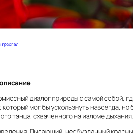
ы проспал
 описание
миссный диалог природы с самой собой, где
, который мог бы ускользнуть навсегда, но
вого танца, схваченного на изломе дыхания
зведения. Пылающий, необузданный красны