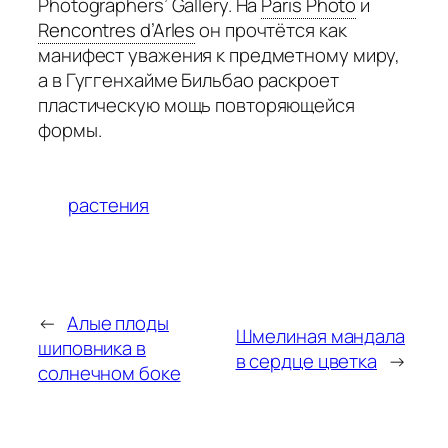
Photographers’ Gallery. На
Paris Photo
и
Rencontres d’Arles
он прочтётся как
манифест уважения к предметному миру,
а в Гуггенхайме Бильбао раскроет
пластическую мощь повторяющейся
формы.
растения
←
Алые плоды
Шмелиная мандала
шиповника в
в сердце цветка
→
солнечном боке