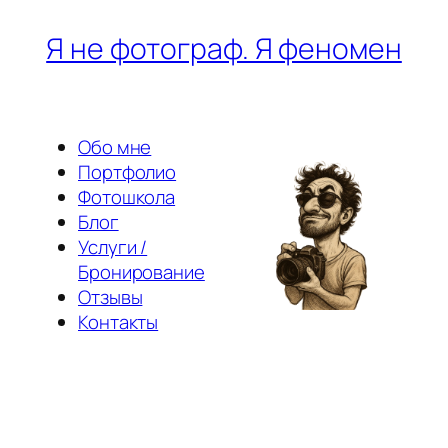
Перейти
Я не фотограф. Я феномен
к
содержимому
Обо мне
Портфолио
Фотошкола
Блог
Услуги /
Бронирование
Отзывы
Контакты