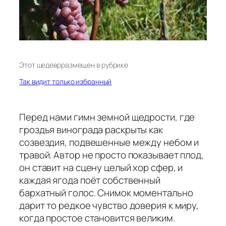
Этот шедевр
размещен в рубрике
Так видит только избранный
Перед нами гимн земной щедрости, где
гроздья винограда раскрыты как
созвездия, подвешенные между небом и
травой. Автор не просто показывает плод,
он ставит на сцену целый хор сфер, и
каждая ягода поёт собственный
бархатный голос. Снимок моментально
дарит то редкое чувство доверия к миру,
когда простое становится великим.