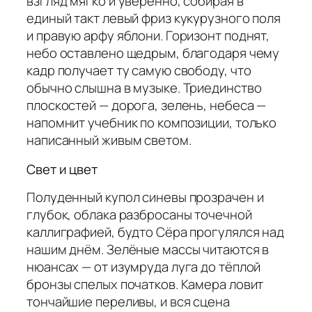
взгляд мягко и уверенно, собирая в
единый такт левый фриз кукурузного поля
и правую арфу яблони. Горизонт поднят,
небо оставлено щедрым, благодаря чему
кадр получает ту самую свободу, что
обычно слышна в музыке. Триединство
плоскостей — дорога, зелень, небеса —
напомнит учебник по композиции, только
написанный живым светом.
Свет и цвет
Полуденный купол синевы прозрачен и
глубок, облака разбросаны точечной
каллиграфией, будто Сёра прогулялся над
нашим днём. Зелёные массы читаются в
нюансах — от изумруда луга до тёплой
бронзы спелых початков. Камера ловит
тончайшие переливы, и вся сцена