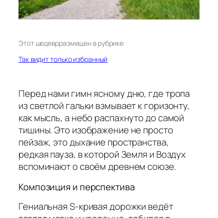
Этот шедевр
размещен в рубрике
Так видит только избранный
Перед нами гимн ясному дню, где тропа
из светлой гальки взмывает к горизонту,
как мысль, а небо распахнуто до самой
тишины. Это изображение не просто
пейзаж, это дыхание пространства,
редкая пауза, в которой Земля и Воздух
вспоминают о своём древнем союзе.
Композиция и перспектива
Гениальная S-кривая дорожки ведёт