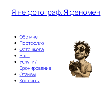
Перейти
Я не фотограф. Я феномен
к
содержимому
Обо мне
Портфолио
Фотошкола
Блог
Услуги /
Бронирование
Отзывы
Контакты