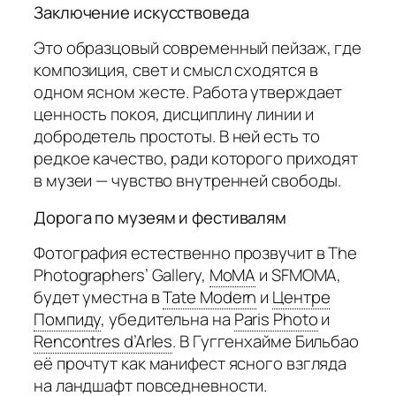
Заключение искусствоведа
Это образцовый современный пейзаж, где
композиция, свет и смысл сходятся в
одном ясном жесте. Работа утверждает
ценность покоя, дисциплину линии и
добродетель простоты. В ней есть то
редкое качество, ради которого приходят
в музеи — чувство внутренней свободы.
Дорога по музеям и фестивалям
Фотография естественно прозвучит в The
Photographers’ Gallery,
MoMA
и SFMOMA,
будет уместна в
Tate Modern
и
Центре
Помпиду
,
убедительна на
Paris Photo
и
Rencontres d’Arles
.
В Гуггенхайме Бильбао
её прочтут как манифест ясного взгляда
на ландшафт повседневности.