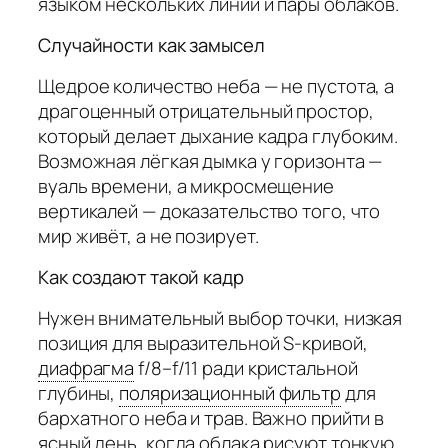
языком нескольких линий и пары облаков.
Случайности как замысел
Щедрое количество неба — не пустота, а
драгоценный отрицательный простор,
который делает дыхание кадра глубоким.
Возможная лёгкая дымка у горизонта —
вуаль времени, а микросмещение
вертикалей — доказательство того, что
мир живёт, а не позирует.
Как создают такой кадр
Нужен внимательный выбор точки, низкая
позиция для выразительной S-кривой,
диафрагма
f/8–f/11 ради кристальной
глубины,
поляризационный фильтр
для
бархатного неба и трав. Важно прийти в
ясный день, когда облака рисуют тонкую