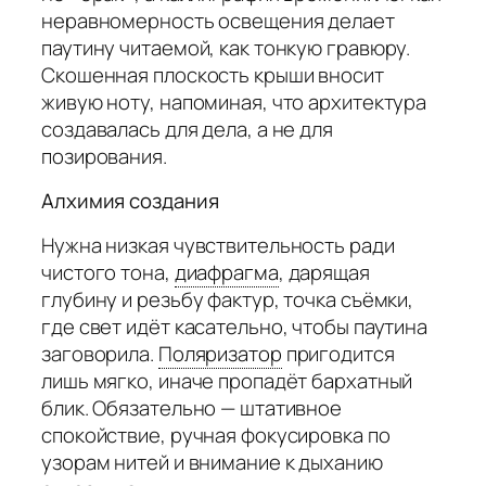
неравномерность освещения делает
паутину читаемой, как тонкую гравюру.
Скошенная плоскость крыши вносит
живую ноту, напоминая, что архитектура
создавалась для дела, а не для
позирования.
Алхимия создания
Нужна низкая чувствительность ради
чистого тона,
диафрагма
,
дарящая
глубину и резьбу фактур, точка съёмки,
где свет идёт касательно, чтобы паутина
заговорила.
Поляризатор
пригодится
лишь мягко, иначе пропадёт бархатный
блик. Обязательно — штативное
спокойствие, ручная фокусировка по
узорам нитей и внимание к дыханию