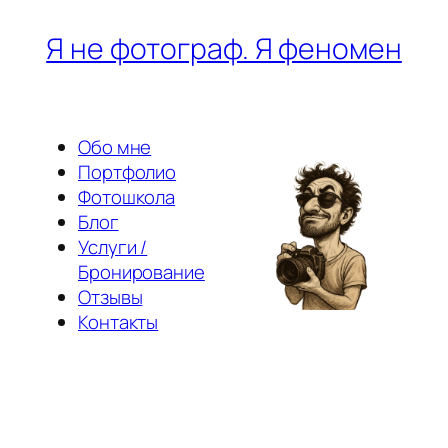
Перейти
Я не фотограф. Я феномен
к
содержимому
Обо мне
Портфолио
Фотошкола
Блог
Услуги /
Бронирование
Отзывы
Контакты