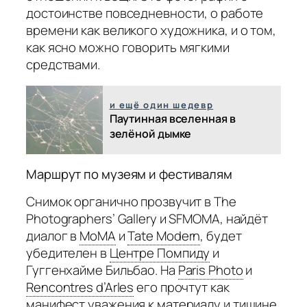
достоинстве повседневности, о работе
времени как великого художника, и о том,
как ясно можно говорить мягкими
средствами.
и ещё один шедевр
Паутинная вселенная в
зелёной дымке
Маршрут по музеям и фестивалям
Снимок органично прозвучит в The
Photographers’ Gallery и SFMOMA, найдёт
диалог в
MoMA
и
Tate Modern
,
будет
убедителен в
Центре Помпиду
и
Гуггенхайме Бильбао. На
Paris Photo
и
Rencontres d’Arles
его прочтут как
манифест уважения к материалу и тишине.