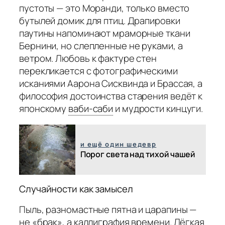
пустоты — это Моранди, только вместо
бутылей домик для птиц. Драпировки
паутины напоминают мраморные ткани
Бернини, но слепленные не руками, а
ветром. Любовь к фактуре стен
перекликается с фотографическими
исканиями Аарона Сисквинда и Брассая, а
философия достоинства старения ведёт к
японскому
ваби-саби
и мудрости кинцуги.
и ещё один шедевр
Порог света над тихой чашей
Случайности как замысел
Пыль, разномастные пятна и царапины —
не «брак», а каллиграфия времени. Лёгкая