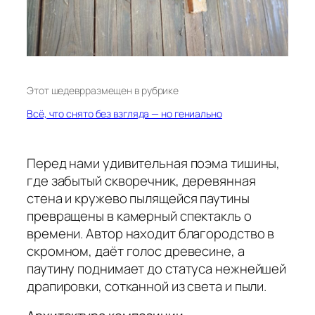
Этот шедевр
размещен в рубрике
Всё, что снято без взгляда — но гениально
Перед нами удивительная поэма тишины,
где забытый скворечник, деревянная
стена и кружево пылящейся паутины
превращены в камерный спектакль о
времени. Автор находит благородство в
скромном, даёт голос древесине, а
паутину поднимает до статуса нежнейшей
драпировки, сотканной из света и пыли.