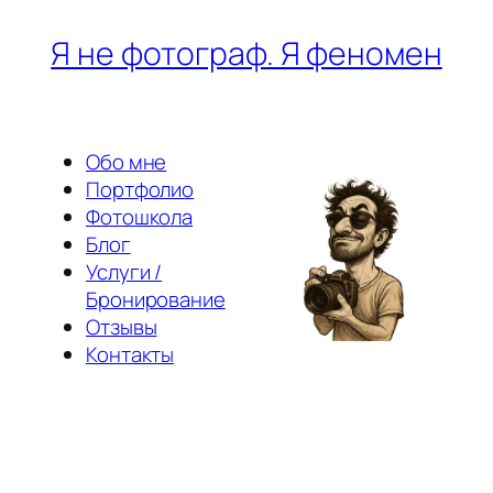
Перейти
Я не фотограф. Я феномен
к
содержимому
Обо мне
Портфолио
Фотошкола
Блог
Услуги /
Бронирование
Отзывы
Контакты