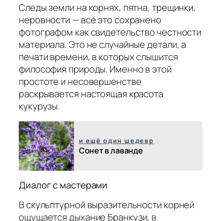
Следы земли на корнях, пятна, трещинки,
неровности — всё это сохранено
фотографом как свидетельство честности
материала. Это не случайные детали, а
печати времени, в которых слышится
философия природы. Именно в этой
простоте и несовершенстве
раскрывается настоящая красота
кукурузы.
и ещё один шедевр
Сонет в лаванде
Диалог с мастерами
В скульптурной выразительности корней
ощущается дыхание
Бранкузи
,
в