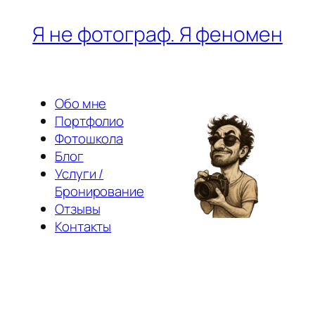
Перейти
Я не фотограф. Я феномен
к
содержимому
Обо мне
Портфолио
Фотошкола
Блог
Услуги /
Бронирование
Отзывы
Контакты