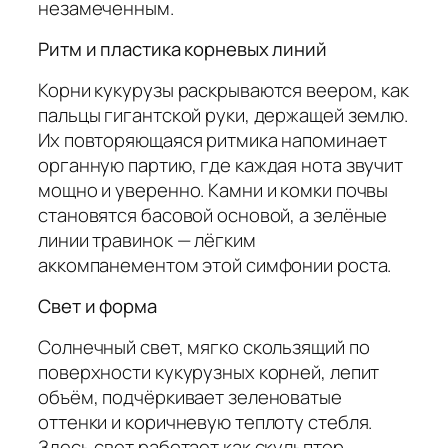
незамеченным.
Ритм и пластика корневых линий
Корни кукурузы раскрываются веером, как
пальцы гигантской руки, держащей землю.
Их повторяющаяся ритмика напоминает
органную партию, где каждая нота звучит
мощно и уверенно. Камни и комки почвы
становятся басовой основой, а зелёные
линии травинок — лёгким
аккомпанементом этой симфонии роста.
Свет и форма
Солнечный свет, мягко скользящий по
поверхности кукурузных корней, лепит
объём, подчёркивает зеленоватые
оттенки и коричневую теплоту стебля.
Здесь свет работает как скульптор,