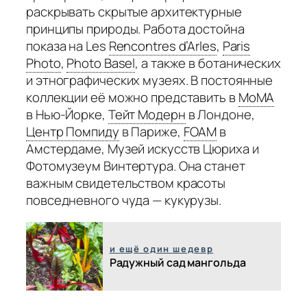
раскрывать скрытые архитектурные
принципы природы. Работа достойна
показа на Les
Rencontres d’Arles
,
Paris
Photo
,
Photo Basel
,
а также в ботанических
и этнографических музеях. В постоянные
коллекции её можно представить в
MoMA
в Нью-Йорке,
Тейт Модерн
в Лондоне,
Центр Помпиду
в Париже,
FOAM
в
Амстердаме, Музей искусств Цюриха и
Фотомузеум Винтертура. Она станет
важным свидетельством красоты
повседневного чуда — кукурузы.
и ещё один шедевр
Радужный сад мангольда