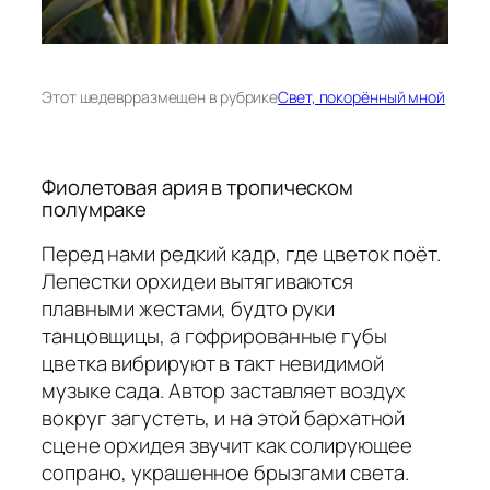
Этот шедевр
размещен в рубрике
Свет, покорённый мной
Фиолетовая ария в тропическом
полумраке
Перед нами редкий кадр, где цветок поёт.
Лепестки орхидеи вытягиваются
плавными жестами, будто руки
танцовщицы, а гофрированные губы
цветка вибрируют в такт невидимой
музыке сада. Автор заставляет воздух
вокруг загустеть, и на этой бархатной
сцене орхидея звучит как солирующее
сопрано, украшенное брызгами света.