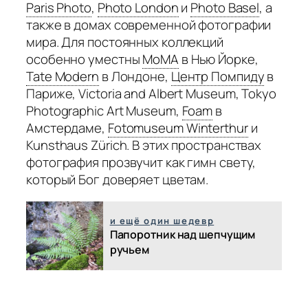
Paris Photo
,
Photo London
и
Photo Basel
,
а
также в домах современной фотографии
мира. Для постоянных коллекций
особенно уместны
MoMA
в Нью Йорке,
Tate Modern
в Лондоне,
Центр Помпиду
в
Париже, Victoria and Albert Museum, Tokyo
Photographic Art Museum,
Foam
в
Амстердаме,
Fotomuseum Winterthur
и
Kunsthaus Zürich. В этих пространствах
фотография прозвучит как гимн свету,
который Бог доверяет цветам.
и ещё один шедевр
Папоротник над шепчущим
ручьем