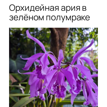
Орхидейная ария в
зелёном полумраке