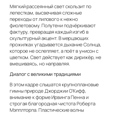
Мягкий рассеянный свет скользит по
лепесткам, высвечивая сложные
переходы от лилового к нежно
фиолетовому. Полутени подчёркивают
фактуру, превращая каждый изгиб в
скульптурный акцент. В мерцающих
прожилках угадывается дыхание Солнца,
которое не ослепляет, а поёт в унисон с
цветком. Свет действует как дирижёр, не
вмешиваясь, но направляя.
Диалог с великими традициями
В этом кадре слышатся крупноплановые
гимны природе Джорджии О’Кифф,
внимание к форме Ирвинга Пенна и
строгая благородная чистота Роберта
Мэпплторпа. Пластические волны