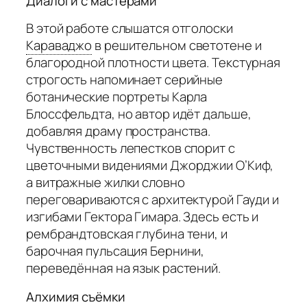
Диалоги с мастерами
В этой работе слышатся отголоски
Караваджо
в решительном светотене и
благородной плотности цвета. Текстурная
строгость напоминает серийные
ботанические портреты Карла
Блоссфельдта, но автор идёт дальше,
добавляя драму пространства.
Чувственность лепестков спорит с
цветочными видениями Джорджии О’Киф,
а витражные жилки словно
переговариваются с архитектурой Гауди и
изгибами Гектора Гимара. Здесь есть и
рембрандтовская глубина тени, и
барочная пульсация Бернини,
переведённая на язык растений.
Алхимия съёмки