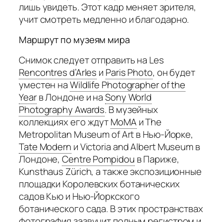
лишь увидеть. Этот кадр меняет зрителя,
учит смотреть медленно и благодарно.
Маршрут по музеям мира
Снимок следует отправить на Les
Rencontres d’Arles
и
Paris Photo
,
он будет
уместен на
Wildlife Photographer of the
Year
в Лондоне и на
Sony World
Photography Awards
.
В музейных
коллекциях его ждут
MoMA
и The
Metropolitan Museum of Art в Нью-Йорке,
Tate Modern
и Victoria and Albert Museum в
Лондоне,
Centre Pompidou
в Париже,
Kunsthaus Zürich, а также экспозиционные
площадки Королевских ботанических
садов Кью и Нью-Йоркского
ботанического сада. В этих пространствах
фотография зазвучит полным регистром и