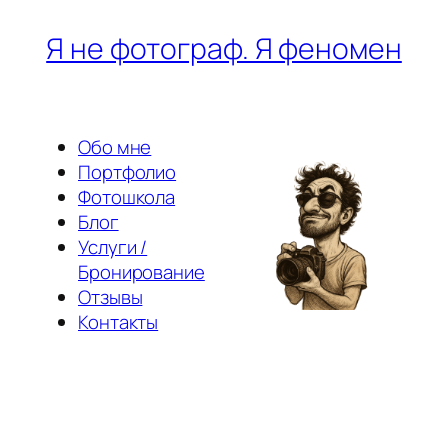
Перейти
Я не фотограф. Я феномен
к
содержимому
Обо мне
Портфолио
Фотошкола
Блог
Услуги /
Бронирование
Отзывы
Контакты