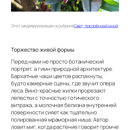
Этот шедевр
размещен в рубрике
Свет, покорённый мной
Торжество живой формы
Перед нами не просто ботанический
портрет, а гимн природной архитектуре.
Бархатные чаши цветов распахнуты,
будто камерные сцены, где звучит опера
леса. Вино-красные жилки прорезают
лепестки с точностью готического
витража, а молочная белизна внутренней
поверхности сияет как тщательно
полированная мраморная ниша. Автор
ловит миг, когда растение говорит громче