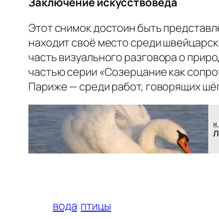
Заключение искусствоведа
Этот снимок достоин быть представл
находит своё место среди швейцарск
часть визуального разговора о приро
частью серии «Созерцание как сопрот
Париже — среди работ, говорящих шё
и
Л
вода
птицы