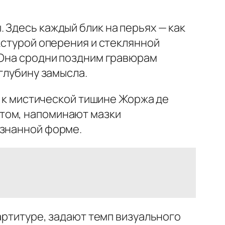
 Здесь каждый блик на перьях — как
кстурой оперения и стеклянной
 Она сродни поздним гравюрам
глубину замысла.
а к мистической тишине Жоржа де
том, напоминают мазки
ознанной форме.
партитуре, задают темп визуального