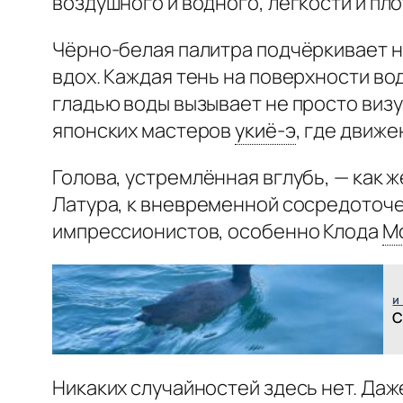
воздушного и водного, лёгкости и пл
Чёрно-белая палитра подчёркивает не
вдох. Каждая тень на поверхности во
гладью воды вызывает не просто виз
японских мастеров
укиё-э
,
где движен
Голова, устремлённая вглубь, — как 
Латура, к вневременной сосредоточ
импрессионистов, особенно Клода
М
и
С
Никаких случайностей здесь нет. Даж