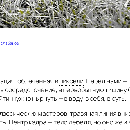
я слабаков
тация, облечённая в
пиксели
.
Перед нами — 
 в сосредоточение, в первобытную тишину 
и, нужно нырнуть — в воду, в себя, в суть.
лассических мастеров: травяная линия вниз
ть. Центр кадра — тело лебедя, но оно же и