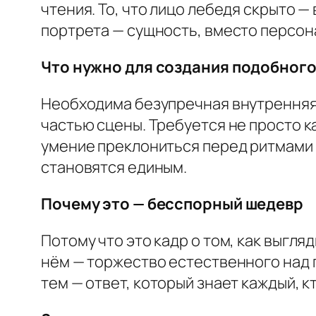
чтения. То, что лицо лебедя скрыто 
портрета — сущность, вместо персона
Что нужно для создания подобног
Необходима безупречная внутренняя 
частью сцены. Требуется не просто 
умение преклониться перед ритмами 
становятся единым.
Почему это — бесспорный шедевр
Потому что это кадр о том, как выгл
нём — торжество естественного над по
тем — ответ, который знает каждый, к