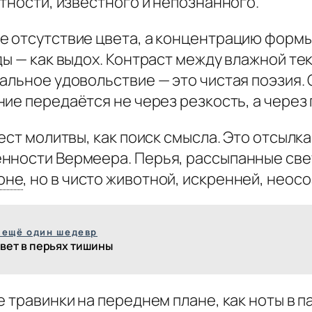
отности, известного и непознанного.
 отсутствие цвета, а концентрацию формы.
ды — как выдох. Контраст между влажной те
уальное удовольствие — это чистая поэзия.
ие передаётся не через резкость, а через 
жест молитвы, как поиск смысла. Это отсылк
енности Вермеера. Перья, рассыпанные све
оне
,
но в чисто животной, искренней, неос
 ещё один шедевр
вет в перьях тишины
е травинки на переднем плане, как ноты в 