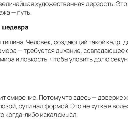
— величайшая художественная дерзость. Эт
жа — путь.
о шедевра
тишина. Человек, создающий такой кадр, д
камера — требуется дыхание, совпадающее 
мира и ловкость, чтобы уловить долю секу
ядит смирение. Потому что здесь — доверие 
зой, сути над формой. Это не «утка в воде»
то когда-либо искал смысл.