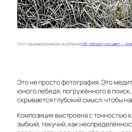
Этот шедевр
размещен в рубрике
Ч/Б, потому что цвет — дл
Это не просто фотография. Это меди
юного лебедя, погружённого в поиск,
скрывается глубокий смысл: чтобы найт
Композиция выстроена с точностью к
зыбкий, текучий, как неопределённос