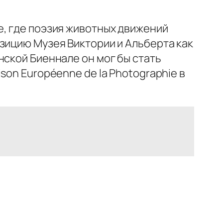
е, где поэзия животных движений
зицию Музея Виктории и Альберта как
нской Биеннале он мог бы стать
son Européenne de la Photographie в