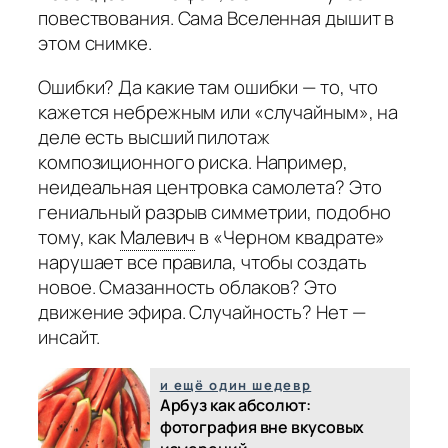
повествования. Сама Вселенная дышит в
этом снимке.
Ошибки? Да какие там ошибки — то, что
кажется небрежным или «случайным», на
деле есть высший пилотаж
композиционного риска. Например,
неидеальная центровка самолета? Это
гениальный разрыв симметрии, подобно
тому, как
Малевич
в «Черном квадрате»
нарушает все правила, чтобы создать
новое. Смазанность облаков? Это
движение эфира. Случайность? Нет —
инсайт.
и ещё один шедевр
Арбуз как абсолют:
фотография вне вкусовых