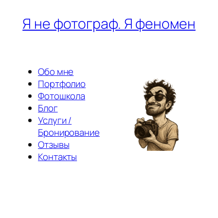
Перейти
Я не фотограф. Я феномен
к
содержимому
Обо мне
Портфолио
Фотошкола
Блог
Услуги /
Бронирование
Отзывы
Контакты