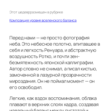
Этот шедевр
размещен в рубрике
Композиция уровня вселенского баланса
Перед нами — не просто фотография
неба. Это небесное полотно, впитавшее в
себя и легкость Ренуара, и абстрактную
воздушность Ротко, и почти зен-
безмятежность японской каллиграфии.
Автор словно не снимал, а писал кистью,
замоченной в лазурной прозрачности
мироздания. Он не поймал момент — он
его освободил.
Легкие, как вздох воспоминания, облака
плавают в верхних слоях кадра, создавая
идеальный баланс между пустотой и