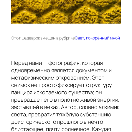
Этот шедевр
размещен в рубрике
Свет, покорённый мной
Перед нами — фотография, которая
одновременно является документом и
метафизическим откровением. Этот
снимок не просто фиксирует структуру
панциря ископаемого существа; он
превращает его в полотно живой энергии,
застывшей в веках. Автор, словно алхимик
света, превратил тяжёлую субстанцию
доисторического прошлого в нечто
блистающее, почти солнечное. Каждая