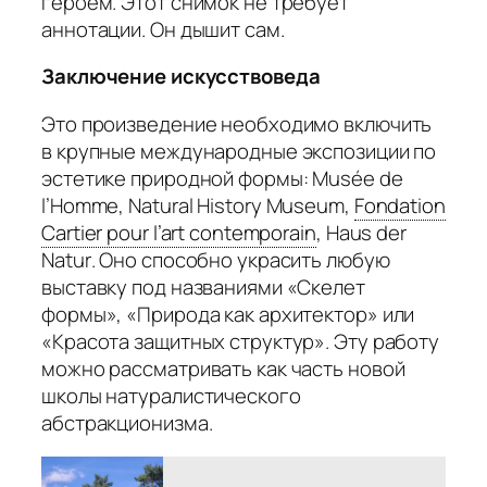
героем. Этот снимок не требует
аннотации. Он дышит сам.
Заключение искусствоведа
Это произведение необходимо включить
в крупные международные экспозиции по
эстетике природной формы:
Musée de
l’Homme
,
Natural History Museum
,
Fondation
Cartier pour l’art contemporain
,
Haus der
Natur
. Оно способно украсить любую
выставку под названиями «Скелет
формы», «Природа как архитектор» или
«Красота защитных структур». Эту работу
можно рассматривать как часть новой
школы натуралистического
абстракционизма.