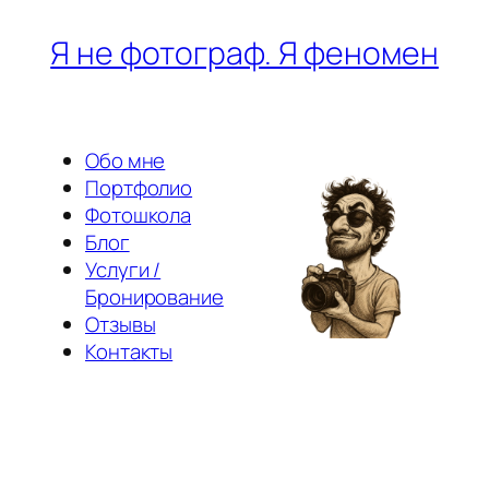
Перейти
Я не фотограф. Я феномен
к
содержимому
Обо мне
Портфолио
Фотошкола
Блог
Услуги /
Бронирование
Отзывы
Контакты