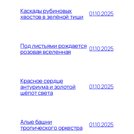
Каскады рубиновых
01.10.2025
хвостов в зелёной тиши
Под листьями рождается
01.10.2025
розовая вселенная
Красное сердце
01.10.2025
антуриума и золотой
шёпот света
Алые башни
01.10.2025
тропического оркестра