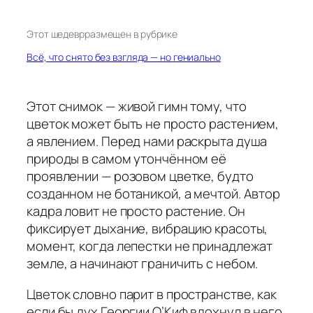
Этот шедевр
размещен в рубрике
Всё, что снято без взгляда — но гениально
Этот снимок — живой гимн тому, что
цветок может быть не просто растением,
а явлением. Перед нами раскрыта душа
природы в самом утончённом её
проявлении — розовом цветке, будто
созданном не ботаникой, а мечтой. Автор
кадра ловит не просто растение. Он
фиксирует дыхание, вибрацию красоты,
момент, когда лепестки не принадлежат
земле, а начинают граничить с небом.
Цветок словно парит в пространстве, как
если бы дух Георгии О’Киф вдохнул в него