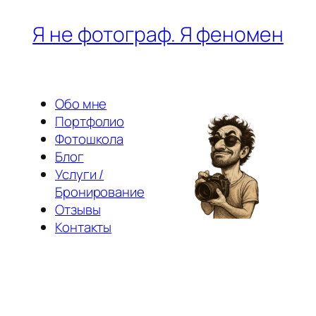
Перейти
Я не фотограф. Я феномен
к
содержимому
Обо мне
Портфолио
Фотошкола
Блог
Услуги /
Бронирование
Отзывы
Контакты