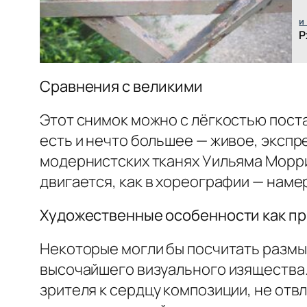
и
Р
Сравнения с великими
Этот снимок можно с лёгкостью пост
есть и нечто большее — живое, экспр
модернистских тканях Уильяма Морри
двигается, как в хореографии — наме
Художественные особенности как п
Некоторые могли бы посчитать размы
высочайшего визуального изящества.
зрителя к сердцу композиции, не отвл