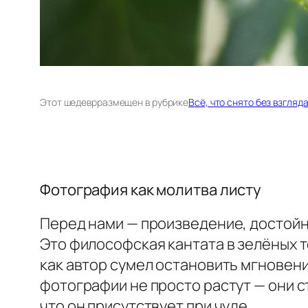
Этот шедевр
размещен в рубрике
Всё, что снято без взгляд
Фотография как молитва листу
Перед нами — произведение, достойн
Это философская кантата в зелёных т
как автор сумел остановить мгновени
фотографии не просто растут — они с
что он присутствует при чуде.