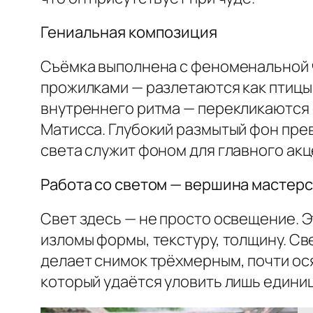
Гениальная композиция
Съёмка выполнена с феноменальной ч
прожилками — разлетаются как птицы
внутреннего ритма — перекликаются 
Матисса. Глубокий размытый фон прев
света служит фоном для главного акц
Работа со светом — вершина мастерс
Свет здесь — не просто освещение. Э
изломы формы, текстуру, толщину. Св
делает снимок трёхмерным, почти ося
который удаётся уловить лишь един