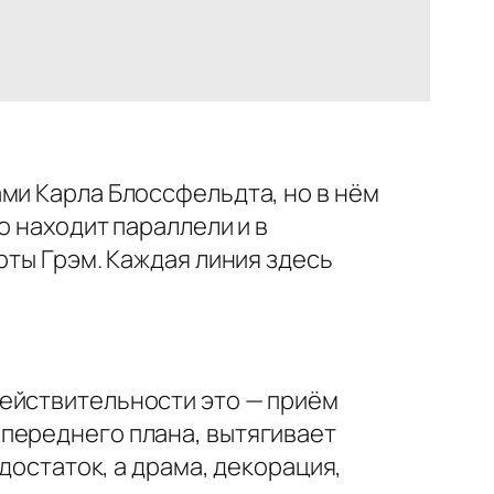
ми Карла Блоссфельдта, но в нём
о находит параллели и в
рты Грэм. Каждая линия здесь
действительности это — приём
переднего плана, вытягивает
достаток, а драма, декорация,