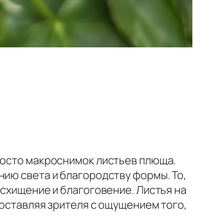
росто макроснимок листьев плюща.
нию света и благородству формы. То,
осхищение и благоговение. Листья на
 оставляя зрителя с ощущением того,