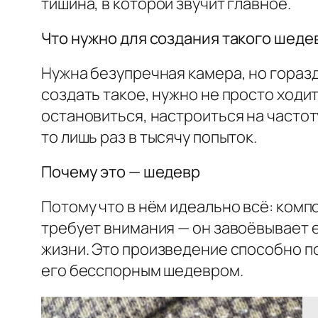
тишина, в которой звучит главное.
Что нужно для создания такого шеде
Нужна безупречная камера, но гораз
создать такое, нужно не просто ходит
остановиться, настроиться на частот
то лишь раз в тысячу попыток.
Почему это — шедевр
Потому что в нём идеально всё: компо
требует внимания — он завоёвывает е
жизни. Это произведение способно по
его бесспорным шедевром.