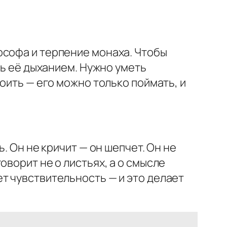
ософа и терпение монаха. Чтобы
ть её дыханием. Нужно уметь
оить — его можно только поймать, и
. Он не кричит — он шепчет. Он не
ворит не о листьях, а о смысле
т чувствительность — и это делает