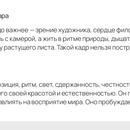
вра
до важнее — зрение художника, сердце фил
ь с камерой, а жить в ритме природы, дыша
у растущего листа. Такой кадр нельзя постр
зиция, ритм, свет, сдержанность, честность
го своей красотой и естественностью. Он го
влиять на восприятие мира. Оно пробуждае