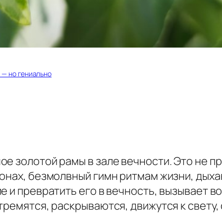
а — но гениально
ое золотой рамы в зале вечности. Это не п
онах, безмолвный гимн ритмам жизни, дыха
е и превратить его в вечность, вызывает в
тремятся, раскрываются, движутся к свету,