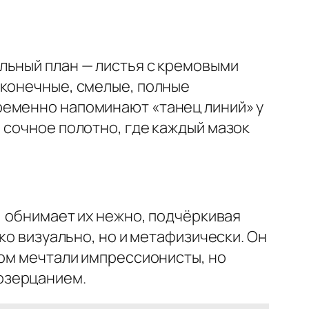
льный план — листья с кремовыми
оконечные, смелые, полные
ременно напоминают «танец линий» у
 сочное полотно, где каждый мазок
, обнимает их нежно, подчёркивая
ко визуально, но и метафизически. Он
ром мечтали импрессионисты, но
озерцанием.