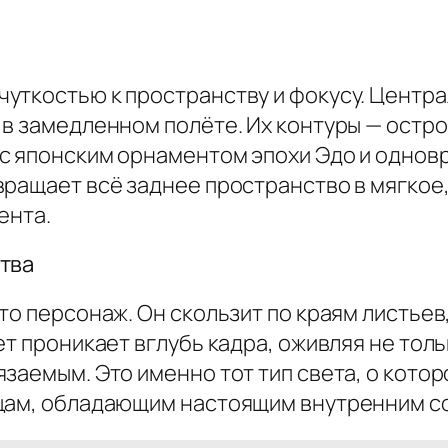
уткостью к пространству и фокусу. Центра
 в замедленном полёте. Их контуры — остр
с японским орнаментом эпохи Эдо и однов
ращает всё заднее пространство в мягкое,
ента.
тва
то персонаж. Он скользит по краям листьев
ет проникает вглубь кадра, оживляя не толь
заемым. Это именно тот тип света, о кото
ицам, обладающим настоящим внутренним с