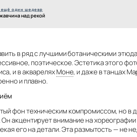
 ещё один шедевр
жавчина над рекой
авить в ряд с лучшими ботаническими этюда
ессивное, поэтическое. Эстетика этого фот
са, и в акварелях
Моне
,
и даже в танцах Ма
ренно и плавно.
риём
тый фон техническим компромиссом, но в 
 Он акцентирует внимание на хореографии 
екая его на детали. Эта размытость — не не