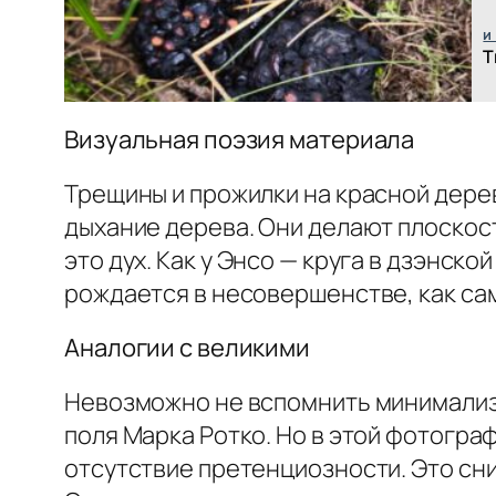
и
Т
Визуальная поэзия материала
Трещины и прожилки на красной деревя
дыхание дерева. Они делают плоскос
это дух. Как у Энсо — круга в дзэнск
рождается в несовершенстве, как са
Аналогии с великими
Невозможно не вспомнить минимализ
поля Марка Ротко. Но в этой фотограф
отсутствие претенциозности. Это сним