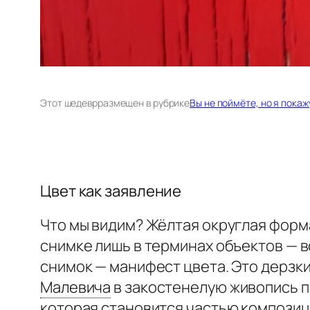
Этот шедевр
размещен в рубрике
Вы не поймёте, но я покаж
Цвет как заявление
Что мы видим? Жёлтая округлая форм
снимке лишь в терминах объектов — в
снимок — манифест цвета. Это дерзки
Малевича
в закостенелую живопись п
которая становится частью композиц