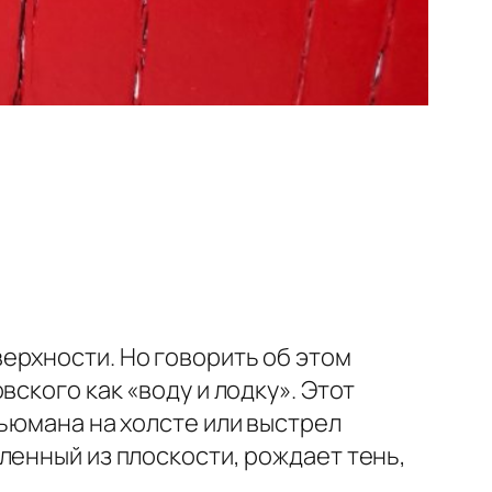
ерхности. Но говорить об этом
ского как «воду и лодку». Этот
Ньюмана на холсте или выстрел
ленный из плоскости, рождает тень,