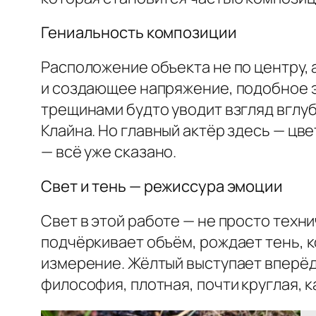
Гениальность композиции
Расположение объекта не по центру,
и создающее напряжение, подобное 
трещинами будто уводит взгляд вглу
Клайна. Но главный актёр здесь — цве
— всё уже сказано.
Свет и тень — режиссура эмоции
Свет в этой работе — не просто техн
подчёркивает объём, рождает тень, 
измерение. Жёлтый выступает вперёд,
философия, плотная, почти круглая, 