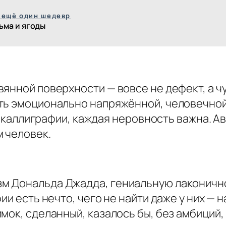
 ещё один шедевр
ьма и ягоды
нной поверхности — вовсе не дефект, а чуд
ть эмоционально напряжённой, человечной
ой каллиграфии, каждая неровность важна. А
м человек.
м Дональда Джадда, гениальную лаконично
ии есть нечто, чего не найти даже у них — 
ок, сделанный, казалось бы, без амбиций, 