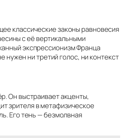
ющее классические законы равновесия
есины с её вертикальными
ржанный экспрессионизм Франца
не нужен ни третий голос, ни контекст
ёр. Он выстраивает акценты,
дит зрителя в метафизическое
ль. Его тень — безмолвная