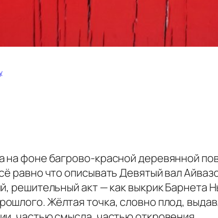
у
а на фоне багрово-красной деревянной пов
сё равно что описывать Девятый вал Айвазов
й, решительный акт — как выкрик Барнета 
рошлого. Жёлтая точка, словно плод, выдав
ии, частью смысла, частью откровения.