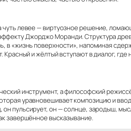
 а чуть левее — виртуозное решение, лома
эффекту Джорджо Моранди. Структура древ
бь, в «жизнь поверхности», напоминая сде
т. Красный и жёлтый вступают в диалог, где 
ический инструмент, а философский режисс
которая уравновешивает композицию и вво
 он пульсирует, он — солнце, зародыш, мыс
как завершённое высказывание.