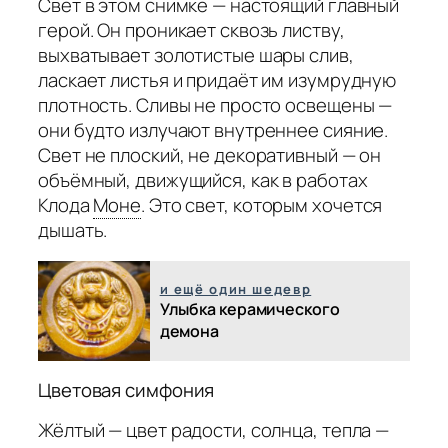
Свет в этом снимке — настоящий главный
герой. Он проникает сквозь листву,
выхватывает золотистые шары слив,
ласкает листья и придаёт им изумрудную
плотность. Сливы не просто освещены —
они будто излучают внутреннее сияние.
Свет не плоский, не декоративный — он
объёмный, движущийся, как в работах
Клода
Моне
.
Это свет, которым хочется
дышать.
и ещё один шедевр
Улыбка керамического
демона
Цветовая симфония
Жёлтый — цвет радости, солнца, тепла —