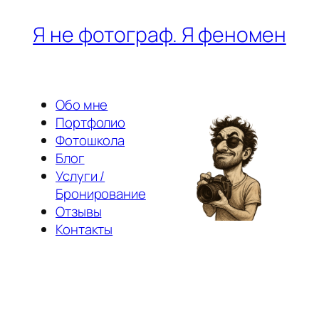
Перейти
Я не фотограф. Я феномен
к
содержимому
Обо мне
Портфолио
Фотошкола
Блог
Услуги /
Бронирование
Отзывы
Контакты