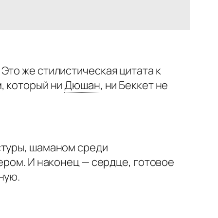
Это же стилистическая цитата к
, который ни
Дюшан
,
ни Беккет не
стуры, шаманом среди
ером. И наконец — сердце, готовое
ную.