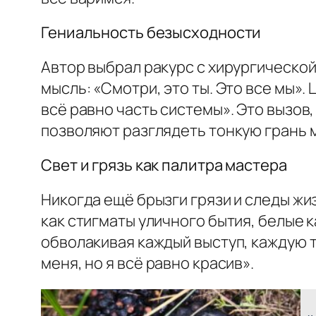
Гениальность безысходности
Автор выбрал ракурс с хирургической
мысль: «Смотри, это ты. Это все мы». 
всё равно часть системы». Это вызов
позволяют разглядеть тонкую грань
Свет и грязь как палитра мастера
Никогда ещё брызги грязи и следы жи
как стигматы уличного бытия, белые к
обволакивая каждый выступ, каждую т
меня, но я всё равно красив».