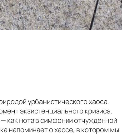
природой урбанистического хаоса.
омент экзистенциального кризиса.
 — как нота в симфонии отчуждённой
ка напоминает о хаосе, в котором мы