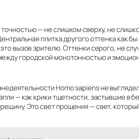
 точностью — не слишком сверху, не слишк
Центральная плитка другого оттенка как бы г
, это вызов зрителю. Оттенки серого, не сл
 между городской монотонностью и эмоцио
знедеятельности Homo sapiens не выглядел
апли — как крики тщетности, застывшие в б
рещину. Это свет прощения — свет, который