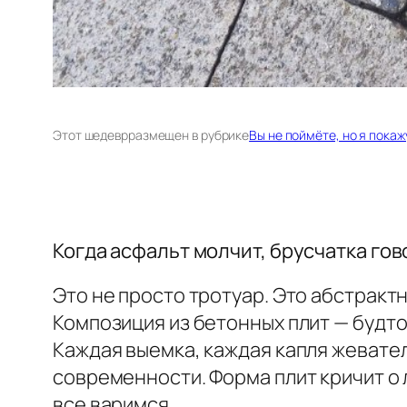
Этот шедевр
размещен в рубрике
Вы не поймёте, но я покаж
Когда асфальт молчит, брусчатка гов
Это не просто тротуар. Это абстракт
Композиция из бетонных плит — будт
Каждая выемка, каждая капля жевател
современности. Форма плит кричит о 
все варимся.