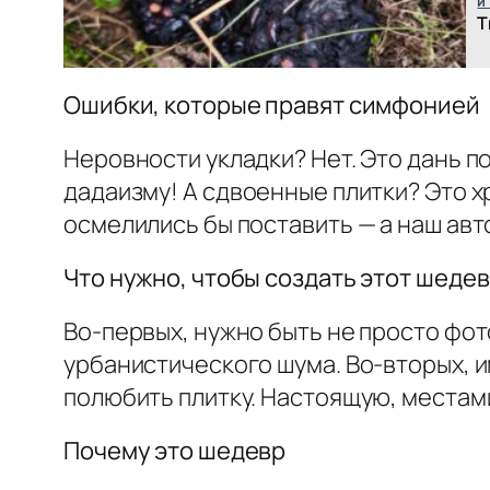
и
Т
Ошибки, которые правят симфонией
Неровности укладки? Нет. Это дань п
дадаизму! А сдвоенные плитки? Это х
осмелились бы поставить — а наш авт
Что нужно, чтобы создать этот шеде
Во-первых, нужно быть не просто фо
урбанистического шума. Во-вторых, и
полюбить плитку. Настоящую, местами
Почему это шедевр