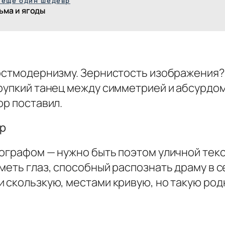
 ещё один шедевр
ьма и ягоды
остмодернизму. Зернистость изображения? 
рупкий танец между симметрией и абсурдом
ор поставил.
вр
тографом — нужно быть поэтом уличной тек
меть глаз, способный распознать драму в с
 скользкую, местами кривую, но такую род