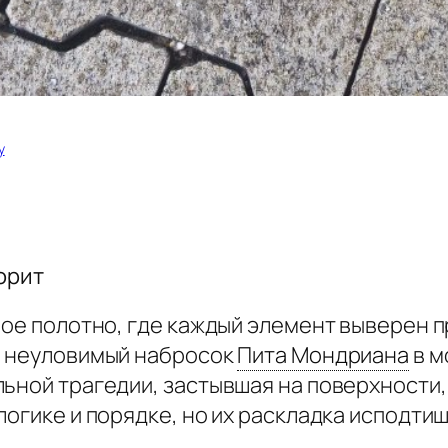
у
орит
ное полотно, где каждый элемент выверен 
о неуловимый набросок
Пита Мондриана
в м
ьной трагедии, застывшая на поверхности,
логике и порядке, но их раскладка исподтиш