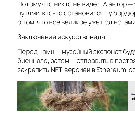
Потому что никто не видел. А автор —
путями, кто-то остановился… у бордю
о том, что всё великое уже под ногам
Заключение искусствоведа
Перед нами — музейный экспонат бу
биеннале, затем — отправить в посто
закрепить
NFT
-
версией в Ethereum-со
и
«