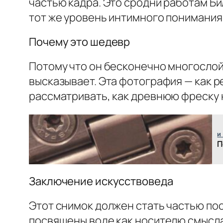
частью кадра. Это сродни работам Би
тот же уровень интимного понимания 
Почему это шедевр
Потому что он бесконечно многослойе
высказывает. Эта фотография — как р
рассматривать, как древнюю фреску 
и
П
Заключение искусствоведа
Этот снимок должен стать частью по
посвящены воде как носителю смысла