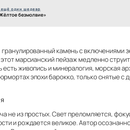
 ещё один шедевр
Жёлтое безмолвие»
 гранулированный камень с включениями зе
 этот марсианский пейзаж медленно струит
ь есть живопись и минералогия, морская а
юрмортах эпохи барокко, только снятые с 
ия
ча не из простых. Свет преломляется, фоку
ости и рождается великое. Автор осознанно