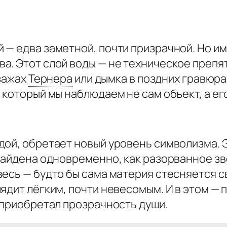
 — едва заметной, почти призрачной. Но и
а. Этот слой воды — не техническое препя
зажах
Тернера
или дымка в поздних гравюра
который мы наблюдаем не сам объект, а его
ой, обретает новый уровень символизма. Эт
 найдена одновременно, как разорванное зв
весь — будто бы сама материя стесняется 
ядит лёгким, почти невесомым. И в этом —
 приобретал прозрачность души.