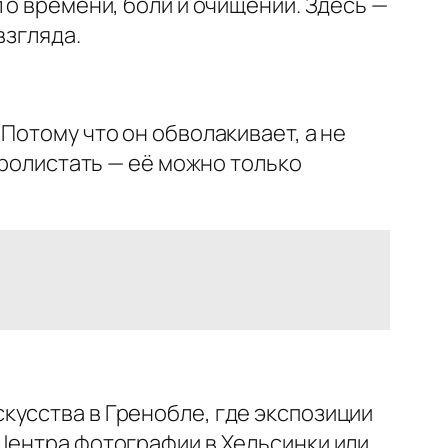
 о времени, боли и очищении. Здесь —
взгляда.
Потому что он обволакивает, а не
пролистать — её можно только
кусства в Гренобле, где экспозиции
 Центра фотографии в Хельсинки или