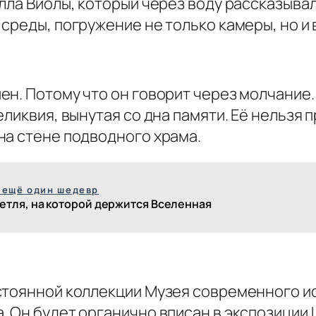
лла Виолы, который через воду рассказывал
среды, погружение не только камеры, но и 
н. Потому что он говорит через молчание. 
еликвия, вынутая со дна памяти. Её нельзя 
на стене подводного храма.
 ещё один шедевр
етля, на которой держится Вселенная
стоянной коллекции Музея современного ис
. Он будет органично вписан в экспозиции