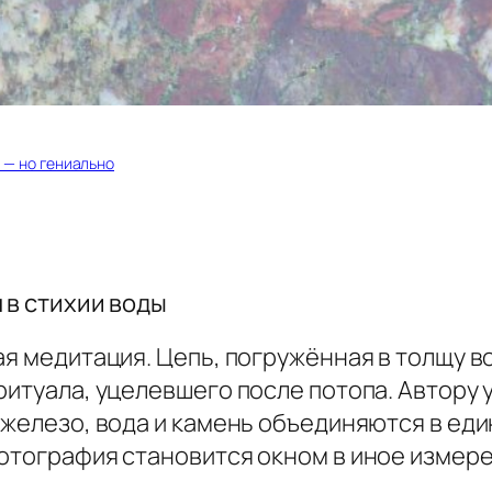
а — но гениально
 в стихии воды
ая медитация. Цепь, погружённая в толщу во
ритуала, уцелевшего после потопа. Автору
 железо, вода и камень объединяются в ед
отография становится окном в иное измере