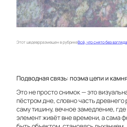
Этот шедевр
размещен в рубрике
Всё, что снято без взгляд
Подводная связь: поэма цепи и камня
Это не просто снимок — это визуальн
пёстром дне, словно часть древнего 
саму тишину, вечное замедление, где
элемент живёт вне времени, а сама ф
быть объектом, становясь дыханием.