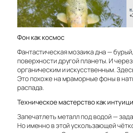
и
«
Фон как космос
Фантастическая мозаика дна — бурый,
поверхности другой планеты. И через
органическим и искусственным. Здес
Это похоже на мраморные фоны в нат
распада.
Техническое мастерство как интуиц
Запечатлеть металл под водой — зада
Но именно в этой ускользающей чётк