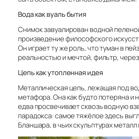
Вода как вуаль бытия
Снимок завуалирован водной пеленой
произведение философского искусств
Он играет ту же роль, что туман в пей
реальностью и мечтой, фильтр, через 
Цепь как утопленная идея
Металлическая цепь, лежащая под вод
метафора. Она как будто потеряна и
едва просвечивает сквозь водную вз
парадокса: самое тяжёлое здесь выгл
Бланшара, в чьих скульптурах металл