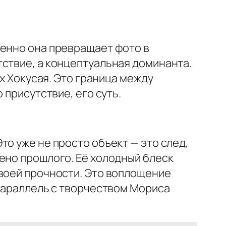
менно она превращает фото в
тствие, а концептуальная доминанта.
х Хокусая. Это граница между
 присутствие, его суть.
о уже не просто объект — это след,
ено прошлого. Её холодный блеск
своей прочности. Это воплощение
 параллель с творчеством Мориса