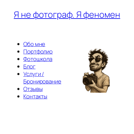
Перейти
Я не фотограф. Я феномен
к
содержимому
Обо мне
Портфолио
Фотошкола
Блог
Услуги /
Бронирование
Отзывы
Контакты