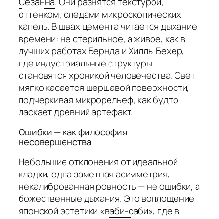
Сезанна
.
Они разнятся текстурой,
оттенком, следами микроскопических
капель. В швах цемента читается дыхание
времени: не стерильное, а живое, как в
лучших работах Бернда и Хиллы Бехер,
где индустриальные структуры
становятся хроникой человечества. Свет
мягко касается шершавой поверхности,
подчеркивая микрорельеф, как будто
ласкает древний артефакт.
Ошибки — как философия
несовершенства
Небольшие отклонения от идеальной
кладки, едва заметная асимметрия,
некалиброванная ровность — не ошибки, а
божественные дыхания. Это воплощение
японской эстетики
«ваби-саби»
,
где в