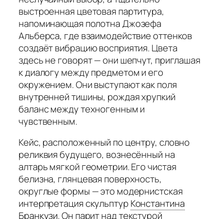
выстроенная цветовая партитура,
напоминающая полотна Джозефа
Альберса, где взаимодействие оттенков
создаёт вибрацию восприятия. Цвета
здесь не говорят — они шепчут, приглашая
к диалогу между предметом и его
окружением. Они выступают как поля
внутренней тишины, рождая хрупкий
баланс между техногенным и
чувственным.
Кейс, расположенный по центру, словно
реликвия будущего, вознесённый на
алтарь мягкой геометрии. Его чистая
белизна, глянцевая поверхность,
округлые формы — это модернистская
интерпретация скульптур
Константина
Бранкузи
.
Он парит над текстурой