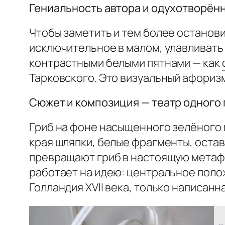
Гениальность автора и одухотворён
Чтобы заметить и тем более останов
исключительное в малом, улавливать 
контрастными белыми пятнами — как
Тарковского. Это визуальный афоризм 
Сюжет и композиция — театр одного 
Гриб на фоне насыщенного зелёного м
края шляпки, белые фрагменты, оста
превращают гриб в настоящую метафо
работает на идею: центральное полож
Голландия XVII века, только написанн