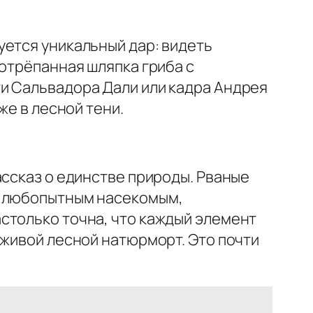
уется уникальный дар: видеть
потрёпанная шляпка гриба с
ти Сальвадора Дали или кадра Андрея
же в лесной тени.
ассказ о единстве природы. Рваные
и любопытным насекомым,
столько точна, что каждый элемент
 живой лесной натюрморт. Это почти