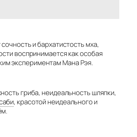
 сочность и бархатистость мха,
кости воспринимается как особая
ким экспериментам Мана Рэя.
хность гриба, неидеальность шляпки,
саби
,
красотой неидеального и
ём.