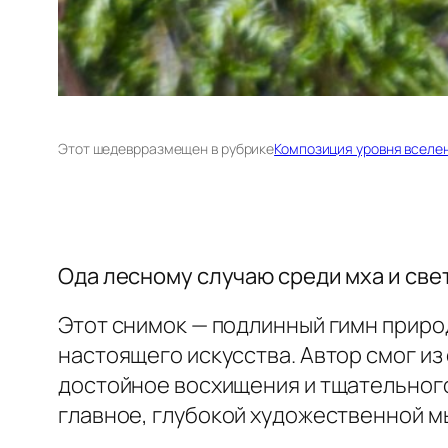
Этот шедевр
размещен в рубрике
Композиция уровня вселе
Ода лесному случаю среди мха и све
Этот снимок — подлинный гимн приро
настоящего искусства. Автор смог из
достойное восхищения и тщательного
главное, глубокой художественной м