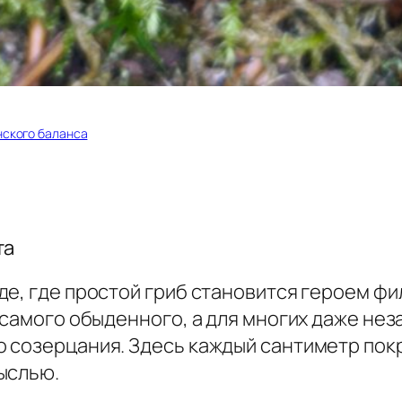
нского баланса
та
де, где простой гриб становится героем ф
 самого обыденного, а для многих даже не
 созерцания. Здесь каждый сантиметр покр
ыслью.