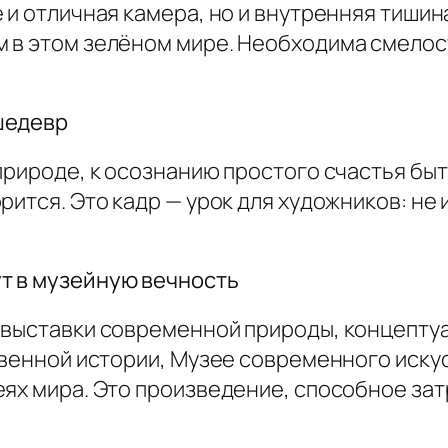
 и отличная камера, но и внутренняя тишина
 в этом зелёном мире. Необходима смелос
шедевр
природе, к осознанию простого счастья быт
рится. Это кадр — урок для художников: не
т в музейную вечность
 выставки современной природы, концепту
твенной истории, Музее современного иску
ях мира. Это произведение, способное затр