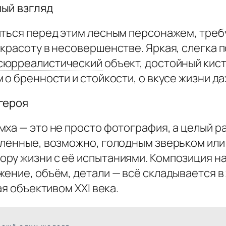
ный взгляд
иться перед этим лесным персонажем, треб
красоту в несовершенстве. Яркая, слегка 
сюрреалистический
объект, достойный кис
о бренности и стойкости, о вкусе жизни да
героя
ха — это не просто фотография, а целый р
вленные, возможно, голодным зверьком ил
ру жизни с её испытаниями. Композиция на
ение, объём, детали — всё складывается в
ая объективом XXI века.