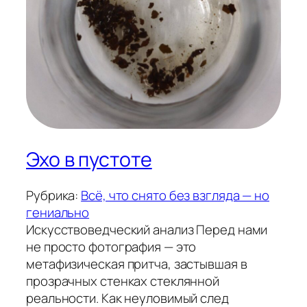
Эхо в пустоте
Рубрика:
Всё, что снято без взгляда — но
гениально
Искусствоведческий анализ Перед нами
не просто фотография — это
метафизическая притча, застывшая в
прозрачных стенках стеклянной
реальности. Как неуловимый след