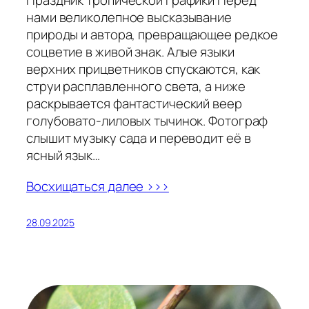
Праздник тропической графики Перед
нами великолепное высказывание
природы и автора, превращающее редкое
соцветие в живой знак. Алые языки
верхних прицветников спускаются, как
струи расплавленного света, а ниже
раскрывается фантастический веер
голубовато-лиловых тычинок. Фотограф
слышит музыку сада и переводит её в
ясный язык…
Восхищаться далее >>>
28.09.2025