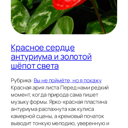
Красное сердце
антуриума и золотой
шёпот света
Рубрика:
Вы не поймёте, но я покажу
Красная ария листа Перед нами редкий
момент, когда природа сама пишет
музыку формы. Ярко-красная пластина
антуриума распахнута как кулиса
камерной сцены, а кремовый початок
выводит тонкую мелодию, уверенную и