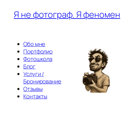
Перейти
Я не фотограф. Я феномен
к
содержимому
Обо мне
Портфолио
Фотошкола
Блог
Услуги /
Бронирование
Отзывы
Контакты