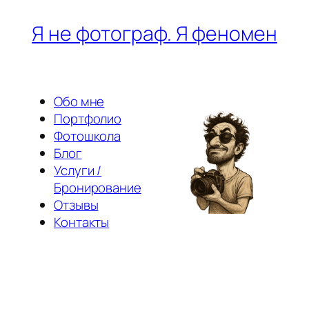
Перейти
Я не фотограф. Я феномен
к
содержимому
Обо мне
Портфолио
Фотошкола
Блог
Услуги /
Бронирование
Отзывы
Контакты