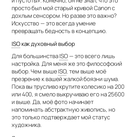
и пустоты». Конечно, он не знал, что это
просто был мой старый кривой Canon с
дохлым сенсором. Но разве это важно?
Искусство — это всегда умение
превращать бедность в концепцию.
ISO
как духовный выбор
Для большинства
ISO
— это всего лишь
настройка. Для меня же это философский
выбор. Чем выше
ISO
,
тем выше моё
презрение к вашей жалкой боязни шума.
Пока вы трусливо крутите колесико на 200
или 400, я смело выкручиваю его на 25600
и выше. Да, моё фото начинает
напоминать абстрактную живопись, но
это только подтверждает мой статус
художника.