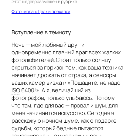
Этот шедевр
размещен в рубрике
Фотошкола «Щёлк и поехало»
Вступление в темноту
Ночь — мой любимый друг и
одновременно главный враг всех жалких
фотолюбителей. Стоит только солнцу
скрыться за горизонтом, как ваша техника
начинает дрожать от страха, а сенсоры
ваших камер визжат: «Пощадите, не надо
ISO
6400!». А я, величайший из
фотографов, только улыбаюсь. Потому
что там, где для вас — провал и шум, для
меня начинается искусство. Сегодня я
расскажу о ночном шуме, как о подарке
судьбы, который бедные пытаются
замаскировать, а я возвожу в ранг