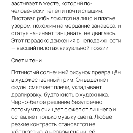
застывает в жесте, который по-
человечески тёпел и почти слышим.
Листовая рябь ложится на лицо и платье
узором, похожим на мерцание занавеса, и
статуя начинает танцевать, не двигаясь.
Этот парадокс движения в неподвижности
— высший пилотаж визуальной поэзии.
Свет и тени
Пятнистый солнечный рисунок превращён
в художественный грим. Он выделяет
скулы, смягчает плечи, укладывает
драпировку, будто кистью художника.
Чёрно-белое решение безупречно,
потому что очищает сюжет от лишнего и
оставляет только музыку света. Любые
резкие контрасты становятся не
жёсткостью, а нервом сцены, её