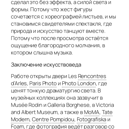
сделал это без эффекта, а силой света и
формы. Потому что жест фигуры
сочетается с хореографией листьев, и мы
становимся свидетелями спектакля, где
природа и искусство танцуют вместе.
Потому что после просмотра остаётся
ощущение благородного молчания, в
котором слышна музыка.
Заключение искусствоведа
Работе открыты двери Les
Rencontres
d’Arles
,
Paris Photo
и
Photo London
,
где
ценят тонкую драматургию света. В
музейных коллекциях она зазвучит в
Musée Rodin и Galleria Borghese, в Victoria
and Albert Museum, а также в
MoMA
,
Tate
Modern
,
Centre Pompidou
,
Fotografiska
и
Foam
,
где фотография ведёт разговор со