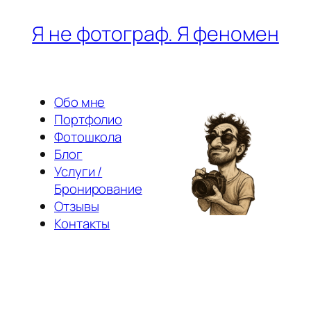
Перейти
Я не фотограф. Я феномен
к
содержимому
Обо мне
Портфолио
Фотошкола
Блог
Услуги /
Бронирование
Отзывы
Контакты