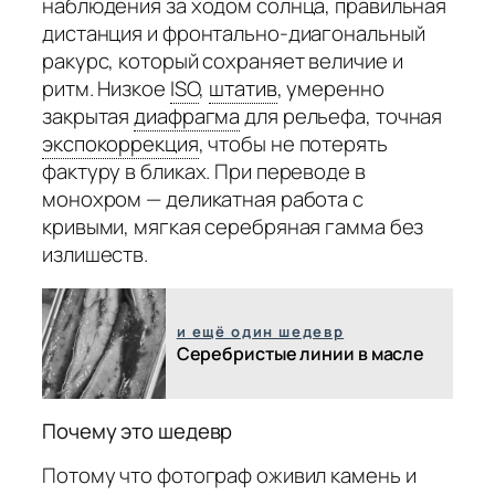
наблюдения за ходом солнца, правильная
дистанция и фронтально-диагональный
ракурс, который сохраняет величие и
ритм. Низкое
ISO
,
штатив
,
умеренно
закрытая
диафрагма
для рельефа, точная
экспокоррекция
,
чтобы не потерять
фактуру в бликах. При переводе в
монохром — деликатная работа с
кривыми, мягкая серебряная гамма без
излишеств.
и ещё один шедевр
Серебристые линии в масле
Почему это шедевр
Потому что фотограф оживил камень и