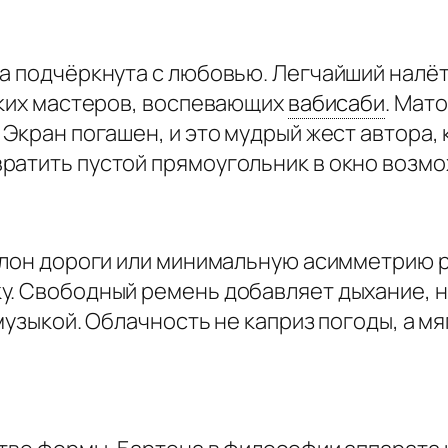
са подчёркнута с любовью. Легчайший налё
ских мастеров, воспевающих
вабисаби
.
Матов
 Экран погашен, и это мудрый жест автора
ратить пустой прямоугольник в окно возм
клон дороги или минимальную асимметрию р
. Свободный ремень добавляет дыхание, на
музыкой. Облачность не каприз погоды, а м