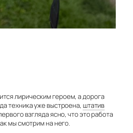
ится лирическим героем, а дорога
да техника уже выстроена,
штатив
первого взгляда ясно, что это работа
ак мы смотрим на него.