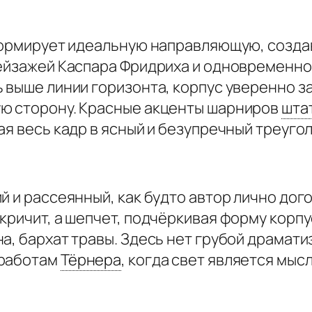
 формирует идеальную направляющую, созд
ейзажей Каспара Фридриха и одновременно 
ь выше линии горизонта, корпус уверенно 
ю сторону. Красные акценты шарниров
шта
ая весь кадр в ясный и безупречный треугол
й и рассеянный, как будто автор лично дог
кричит, а шепчет, подчёркивая форму корп
а, бархат травы. Здесь нет грубой драмати
 работам
Тёрнера
,
когда свет является мысл