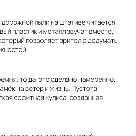
т дорожной пыли на
штатив
е
читается
ый пластик и металл звучат вместе,
, который позволяет зрителю додумать
ожностей.
емня, то да, это сделано намеренно,
мёк на ветер и жизнь. Пустота
ягкая софитная кулиса, созданная