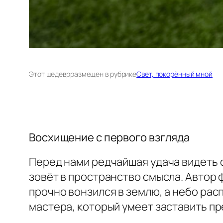
Этот шедевр
размещен в рубрике
Свет, покорённый мной
Восхищение с первого взгляда
Перед нами редчайшая удача видеть 
зовёт в пространство смысла. Автор 
прочно вонзился в землю, а небо расп
мастера, который умеет заставить пр