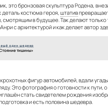
ик, это бронзовая скульптура Родена, вне
к деталь костюма героя,
штатив
превращает
 смотрящим в будущее. Так делают только т
нри с архитектурой и как делает автор зде
 ещё один шедевр
Стояние тишины»
у крохотных фигур автомобилей, вдали угад
яду. Это фотография о готовности к пути, о
приглашён стать свидетелем рождения изоб
подготовка и есть половина шедевра.