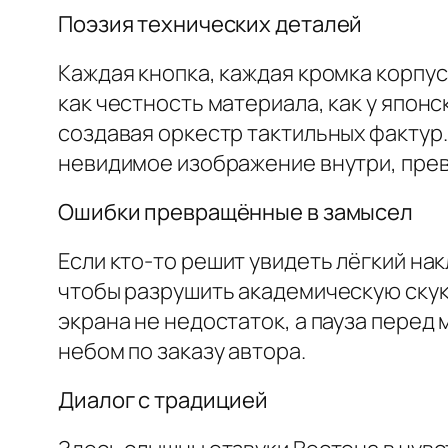
Поэзия технических деталей
Каждая кнопка, каждая кромка корпу
как честность материала, как у япон
создавая оркестр тактильных фактур.
невидимое изображение внутри, прев
Ошибки превращённые в замысел
Если кто-то решит увидеть лёгкий на
чтобы разрушить академическую скуку
экрана не недостаток, а пауза перед 
небом по заказу автора.
Диалог с традицией