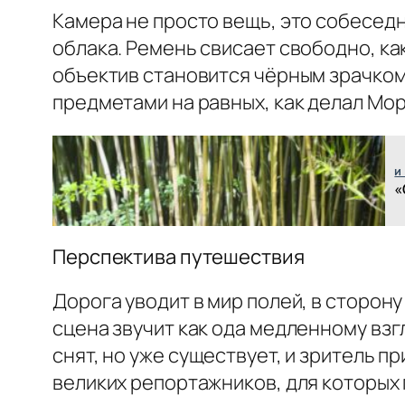
Камера не просто вещь, это собеседн
облака. Ремень свисает свободно, ка
объектив становится чёрным зрачком,
предметами на равных, как делал МорА
и
«
Перспектива путешествия
Дорога уводит в мир полей, в сторон
сцена звучит как ода медленному взгл
снят, но уже существует, и зритель 
великих репортажников, для которых 