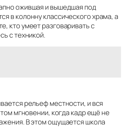
запно ожившая и вышедшая под
ся в колонну классического храма, а
е, кто умеет разговаривать с
сь с техникой.
ывается рельеф местности, и вся
 том мгновении, когда кадр ещё не
ражения. В этом ощущается школа