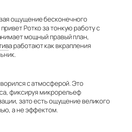
авая ощущение бесконечного
привет Ротко за тонкую работу с
занимает мощный правый план,
тив
а
работают как вкрапления
ьник.
оворился с атмосферой. Это
уса, фиксируя микрорельеф
зации, зато есть ощущение великого
ью, а не эффектом.