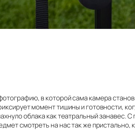
фотографию, в которой сама камера станов
фиксирует момент тишины и готовности, ког
ахнуло облака как театральный занавес. С 
едмет смотреть на нас так же пристально, к