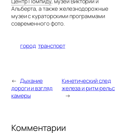
Центр Помпиду
,
музей Виктории и
Альберта, а также железнодорожные
музеи с кураторскими программами
современного фото.
город
транспорт
←
Дыхание
Кинетический след
дороги и взгляд
железа и ритм рельс
камеры
→
Комментарии