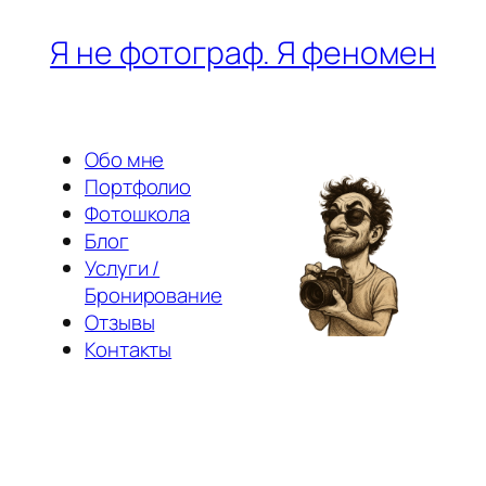
Перейти
Я не фотограф. Я феномен
к
содержимому
Обо мне
Портфолио
Фотошкола
Блог
Услуги /
Бронирование
Отзывы
Контакты