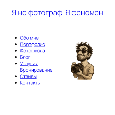
Перейти
Я не фотограф. Я феномен
к
содержимому
Обо мне
Портфолио
Фотошкола
Блог
Услуги /
Бронирование
Отзывы
Контакты