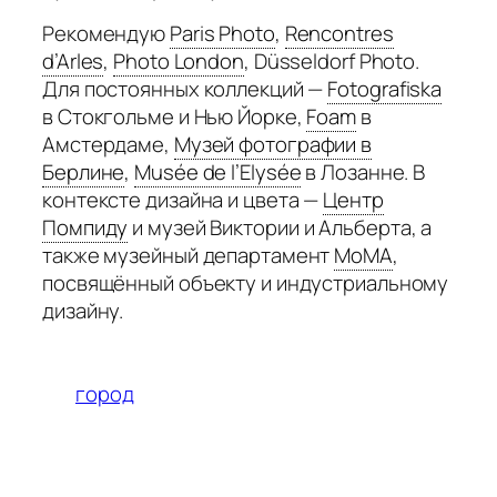
Рекомендую
Paris Photo
,
Rencontres
d’Arles
,
Photo London
,
Düsseldorf Photo.
Для постоянных коллекций —
Fotografiska
в Стокгольме и Нью Йорке,
Foam
в
Амстердаме,
Музей фотографии в
Берлине
,
Musée de l’Elysée
в Лозанне. В
контексте дизайна и цвета —
Центр
Помпиду
и музей Виктории и Альберта, а
также музейный департамент
MoMA
,
посвящённый объекту и индустриальному
дизайну.
город