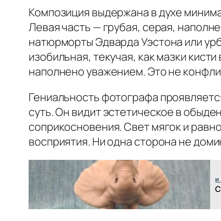
Композиция выдержана в духе минима
Левая часть — грубая, серая, напол
натюрморты Эдварда Уэстона или урб
изобильная, текучая, как мазки кист
наполнено уважением. Это не конфли
Гениальность фотографа проявляется
суть. Он видит эстетическое в обыде
соприкосновения. Свет мягок и равно
восприятия. Ни одна сторона не доми
и
С