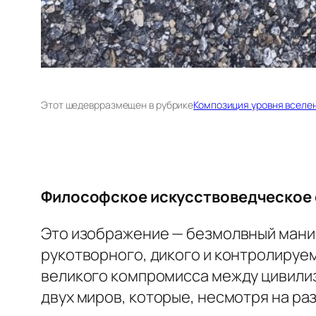
Этот шедевр
размещен в рубрике
Композиция уровня вселе
Философское искусствоведческое
Это изображение — безмолвный маниф
рукотворного, дикого и контролируем
великого компромисса между цивилиз
двух миров, которые, несмотря на р