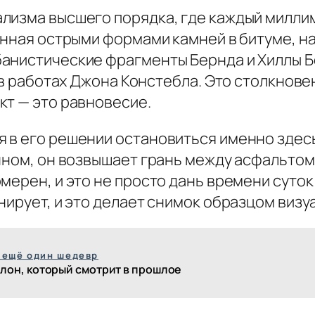
лизма высшего порядка, где каждый милли
ненная острыми формами камней в битуме, 
анистические фрагменты Бернда и Хиллы Б
и в работах Джона Констебла. Это столкнов
кт — это равновесие.
 в его решении остановиться именно здесь
нном, он возвышает грань между асфальтом
мерен, и это не просто дань времени суто
нирует, и это делает снимок образцом визу
 ещё один шедевр
лон, который смотрит в прошлое