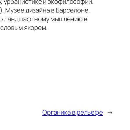
, урбанистике и экофилософии.
), Музее дизайна в Барселоне,
 по ландшафтному мышлению в
ысловым якорем.
Органика в рельефе
→