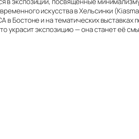
я в экспозиции, посвящённые минимализму
временного искусства в Хельсинки (Kiasma
CA в Бостоне и на тематических выставках
сто украсит экспозицию — она станет её см