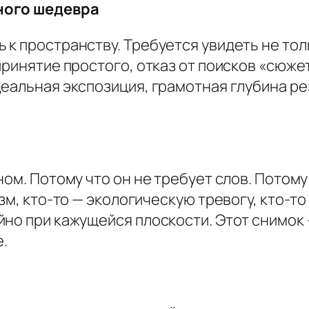
ного шедевра
к пространству. Требуется увидеть не тол
принятие простого, отказ от поисков «сюжет
деальная экспозиция, грамотная глубина р
ном. Потому что он не требует слов. Потому
зм, кто-то — экологическую тревогу, кто-то
но при кажущейся плоскости. Этот снимок 
.