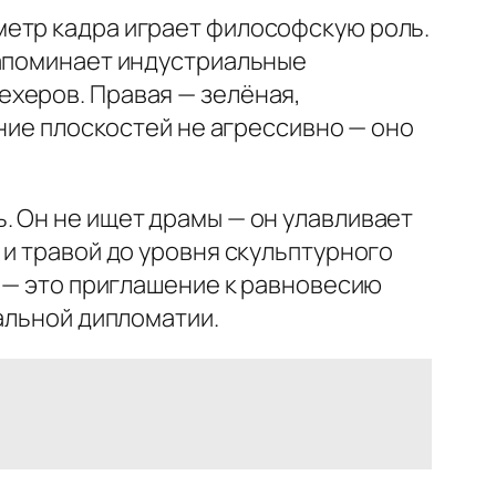
метр кадра играет философскую роль.
напоминает индустриальные
ехеров. Правая — зелёная,
ение плоскостей не агрессивно — оно
. Он не ищет драмы — он улавливает
 и травой до уровня скульптурного
к — это приглашение к равновесию
альной дипломатии.