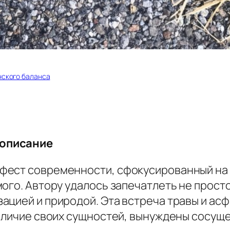
нского баланса
 описание
ест современности, сфокусированный на с
ого. Автору удалось запечатлеть не просто
ацией и природой. Эта встреча травы и ас
азличие своих сущностей, вынуждены сосущ