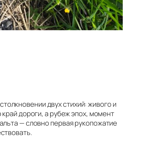
толкновении двух стихий: живого и
 край дороги, а рубеж эпох, момент
фальта — словно первая рукопожатие
ествовать.