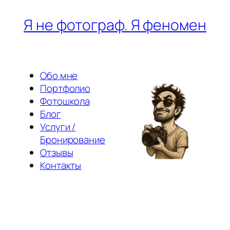
Перейти
Я не фотограф. Я феномен
к
содержимому
Обо мне
Портфолио
Фотошкола
Блог
Услуги /
Бронирование
Отзывы
Контакты