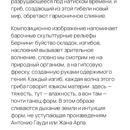
разрушающееся под натиском времени, и
гриб, создающий из этой гибели новый
мир, обретают гармоничное слияние.
Композиционно изображение напоминает
барочные скульптурные рельефы
Бернини: буйство складок, изгибов,
наслоений вызывает зрительное
волнение, словно мы смотрим не на
природный организм, а на гипсовую
фреску, созданную руками одержимого
гения. Каждый изгиб, каждая волна этого
гриба говорит языком материи: здесь —
тяжесть, тут — влажность, а вон там —
почти танец форм. В этом образе
сливаются дыхание земли и интуиция
форм, не уступающая произведениям
Антонио Гауди или Жана Арпа.