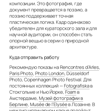
композиции. Это фотография, где
документ превращается в поэзию, а
поэзию поддерживает точная
пластическая логика. Кадр одинаково
убедителен для кураторского зала и для
научной аудитории, он способен стать
опорной вещью в серии о природной
архитектуре.
Куда отправить работу
Рекомендую показы на
Rencontres d’Arles
,
Paris Photo
,
Photo London
,
Düsseldorf
Photo, Copenhagen Photo Festival. Для
постоянных коллекций —
Fotografiska
в
Стокгольме и Нью Йорке,
Foam
в
Амстердаме,
Музей фотографии в
Берлине
,
Musée de l’Elysée
в Лозанне. В
междисциплинарном ключе подойдут