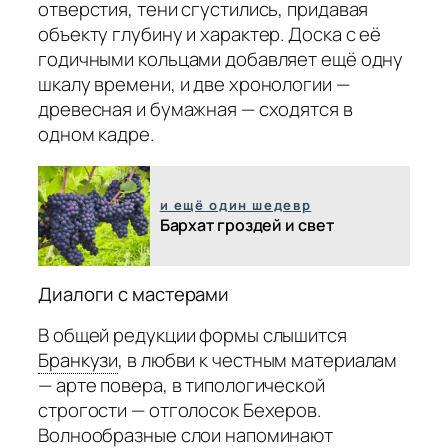
отверстия, тени сгустились, придавая
объекту глубину и характер. Доска с её
годичными кольцами добавляет ещё одну
шкалу времени, и две хронологии —
древесная и бумажная — сходятся в
одном кадре.
и ещё один шедевр
Бархат гроздей и свет
Диалоги с мастерами
В общей редукции формы слышится
Бранкузи
,
в любви к честным материалам
— арте повера, в типологической
строгости — отголосок Бехеров.
Волнообразные слои напоминают