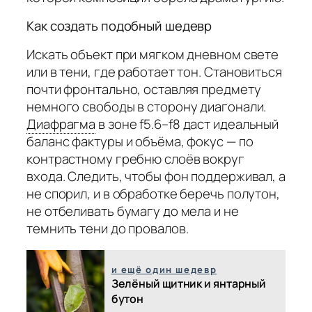
Как создать подобный шедевр
Искать объект при мягком дневном свете
или в тени, где работает тон. Становиться
почти фронтально, оставляя предмету
немного свободы в сторону диагонали.
Диафрагма
в зоне f5.6–f8 даст идеальный
баланс фактуры и объёма, фокус — по
контрастному гребню слоёв вокруг
входа. Следить, чтобы фон поддерживал, а
не спорил, и в обработке беречь полутон,
не отбеливать бумагу до мела и не
темнить тени до провалов.
и ещё один шедевр
Зелёный щитник и янтарный
бутон