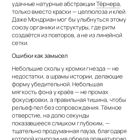
удачные натурные абстракции
Тёрнера
,
только вместо краски — целлюлоза и клей.
Даже Мондриан мог бы улыбнуться этому
союзу органики и структуры, где ритм
создаётся из повторов, а не из линейной
сетки.
Ошибки как замысел
Небольшие сколы у кромки гнезда — не
недостатки, а шрамы истории, делающие
форму убедительной. Небольшая
мягкость фона у краёв — не промах
фокусировки, а правильная тишина, чтобы
рельеф пел без сопровождения. Тёмное
отверстие, на долю секунды
показавшееся слишком глубоким, —
тщательно продуманная пауза, благодаря
которой композиция обрела драматургию.