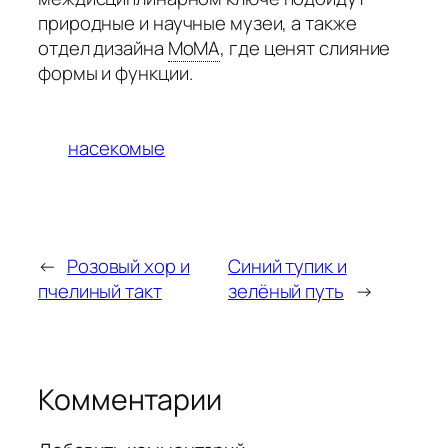
природные и научные музеи, а также
отдел дизайна
MoMA
,
где ценят слияние
формы и функции.
насекомые
←
Розовый хор и
Синий тупик и
пчелиный такт
зелёный путь
→
Комментарии