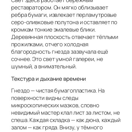
Свет здесь работает бережным
реставратором. Он мягко облизывает
ребра бумаги, извлекает перламутровые
серо-оливковые полутона и оставляет по
кромкам тонкие эмалевые блики.
Деревянная плоскость отвечает тёплыми
прожилками, отчего холодная
благородность гнезда зазвучала ещё
сочнее. Это свет умной галереи, не
шумный, а внимательный.
Текстура и дыхание времени
Гнездо — чистая бумагопластика. На
поверхности видны следы
микроскопических мазков, словно
невидимый мастер клал лист за листом, не
спеша. Каждая складка — как дюна, каждый
залом — как гряда. Внизу, у тёмного