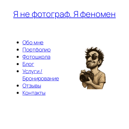
Перейти
Я не фотограф. Я феномен
к
содержимому
Обо мне
Портфолио
Фотошкола
Блог
Услуги /
Бронирование
Отзывы
Контакты