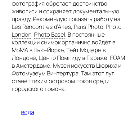
фотография обретает достоинство
живописи и сохраняет документальную
правду. Рекомендую показать работу на
Les
Rencontres d’Arles
,
Paris Photo
,
Photo
London
,
Photo Basel
.
В постоянные
коллекции снимок органично войдёт в
MoMA
в Нью-Йорке,
Тейт Модерн
в
Лондоне,
Центр Помпиду
в Париже,
FOAM
в Амстердаме, Музей искусств Цюриха и
Фотомузеум Винтертура. Там этот луг
станет тихим островом покоя среди
городского гомона.
вода