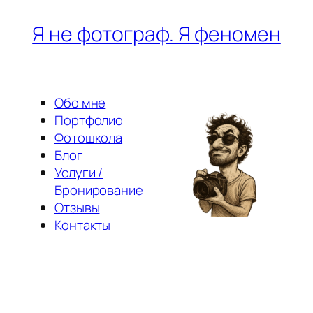
Перейти
Я не фотограф. Я феномен
к
содержимому
Обо мне
Портфолио
Фотошкола
Блог
Услуги /
Бронирование
Отзывы
Контакты