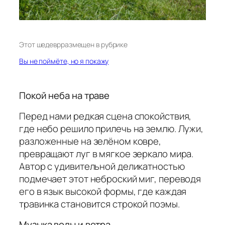
Этот шедевр
размещен в рубрике
Вы не поймёте, но я покажу
Покой неба на траве
Перед нами редкая сцена спокойствия,
где небо решило прилечь на землю. Лужи,
разложенные на зелёном ковре,
превращают луг в мягкое зеркало мира.
Автор с удивительной деликатностью
подмечает этот неброский миг, переводя
его в язык высокой формы, где каждая
травинка становится строкой поэмы.
Музыка воды и ветра