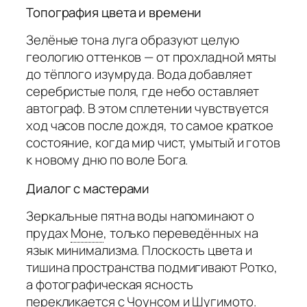
Топография цвета и времени
Зелёные тона луга образуют целую
геологию оттенков — от прохладной мяты
до тёплого изумруда. Вода добавляет
серебристые поля, где небо оставляет
автограф. В этом сплетении чувствуется
ход часов после дождя, то самое краткое
состояние, когда мир чист, умытый и готов
к новому дню по воле Бога.
Диалог с мастерами
Зеркальные пятна воды напоминают о
прудах
Моне
,
только переведённых на
язык минимализма. Плоскость цвета и
тишина пространства подмигивают Ротко,
а фотографическая ясность
перекликается с Чоунсом и Шугимото.