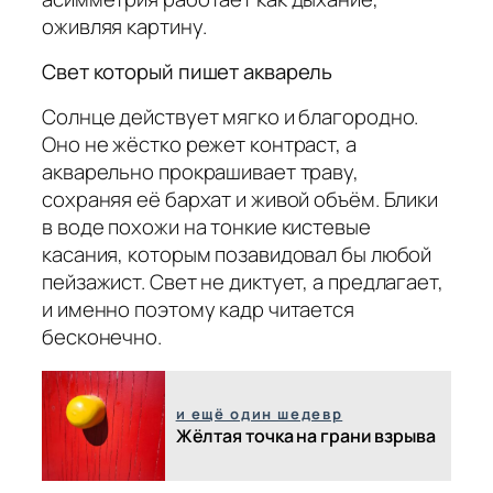
оживляя картину.
Свет который пишет акварель
Солнце действует мягко и благородно.
Оно не жёстко режет контраст, а
акварельно прокрашивает траву,
сохраняя её бархат и живой объём. Блики
в воде похожи на тонкие кистевые
касания, которым позавидовал бы любой
пейзажист. Свет не диктует, а предлагает,
и именно поэтому кадр читается
бесконечно.
и ещё один шедевр
Жёлтая точка на грани взрыва