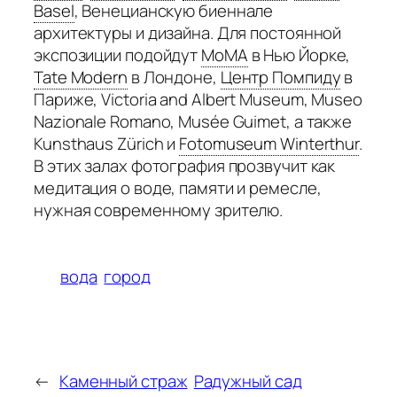
Basel
,
Венецианскую биеннале
архитектуры и дизайна. Для постоянной
экспозиции подойдут
MoMA
в Нью Йорке,
Tate Modern
в Лондоне,
Центр Помпиду
в
Париже, Victoria and Albert Museum, Museo
Nazionale Romano, Musée Guimet, а также
Kunsthaus Zürich и
Fotomuseum Winterthur
.
В этих залах фотография прозвучит как
медитация о воде, памяти и ремесле,
нужная современному зрителю.
вода
город
←
Каменный страж
Радужный сад