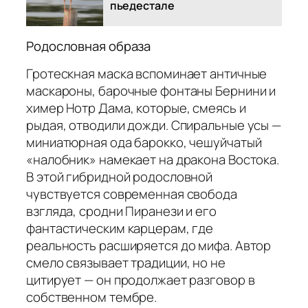
пьедестале
Родословная образа
Гротескная маска вспоминает античные
маскароны, барочные фонтаны Бернини и
химер Нотр Дама, которые, смеясь и
рыдая, отводили дожди. Спиральные усы —
миниатюрная ода барокко, чешуйчатый
«налобник» намекает на дракона Востока.
В этой гибридной родословной
чувствуется современная свобода
взгляда, сродни Пиранези и его
фантастическим карцерам, где
реальность расширяется до мифа. Автор
смело связывает традиции, но не
цитирует — он продолжает разговор в
собственном тембре.