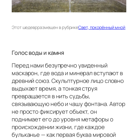
Этот шедевр
размещен в рубрике
Свет, покорённый мной
Голос воды и камня
Перед нами безупречно увиденный
маскарон, где вода и минерал вступают в
древний союз. Скульптурное лицо словно
выдыхает время, а тонкая струя
превращается в нить судьбы,
связывающую небо и чашу фонтана. Автор
не просто фиксирует объект, он
поднимает его до уровня метафоры о
происхождении жизни, где каждое
бульканье — как первая буква мировой