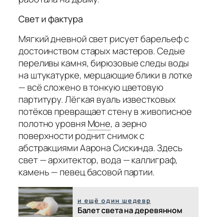
Свет и фактура
Мягкий дневной свет рисует барельеф с
достоинством старых мастеров. Седые
переливы камня, бирюзовые следы воды
на штукатурке, мерцающие блики в лотке
— всё сложено в тонкую цветовую
партитуру. Лёгкая вуаль известковых
потёков превращает стену в живописное
полотно уровня
Моне
,
а зерно
поверхности роднит снимок с
абстракциями Аарона Сискинда. Здесь
свет — архитектор, вода — каллиграф,
камень — певец басовой партии.
и ещё один шедевр
Балет света на деревянном