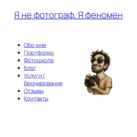
Перейти
Я не фотограф. Я феномен
к
содержимому
Обо мне
Портфолио
Фотошкола
Блог
Услуги /
Бронирование
Отзывы
Контакты