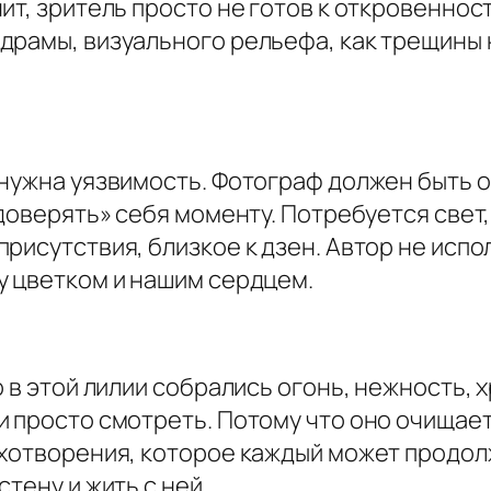
ит, зритель просто не готов к откровеннос
драмы, визуального рельефа, как трещины н
 нужна уязвимость. Фотограф должен быть
доверять» себя моменту. Потребуется свет,
рисутствия, близкое к дзен. Автор не исп
у цветком и нашим сердцем.
 в этой лилии собрались огонь, нежность, х
 просто смотреть. Потому что оно очищает
хотворения, которое каждый может продолж
тену и жить с ней.