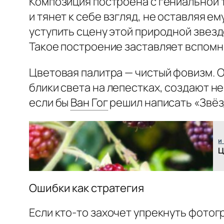
Композиция построена с гениальной т
и тянет к себе взгляд, не оставляя е
уступить сцену этой природной звезд
Такое построение заставляет вспомни
Цветовая палитра — чистый фовизм. О
блики света на лепестках, создают не
если бы
Ван Гог
решил написать «Звёз
и
Ц
Ошибки как стратегия
Если кто-то захочет упрекнуть фото