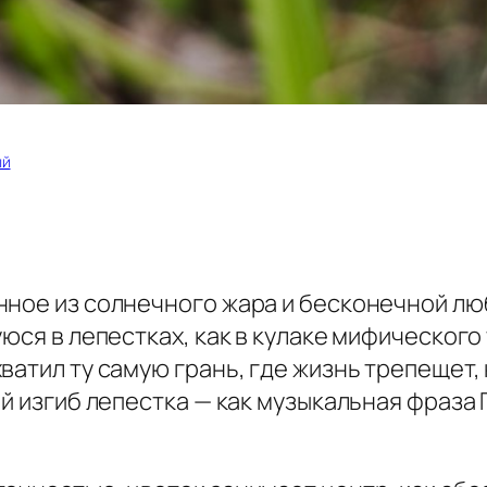
ый
нное из солнечного жара и бесконечной лю
юся в лепестках, как в кулаке мифического
ватил ту самую грань, где жизнь трепещет,
ый изгиб лепестка — как музыкальная фраза