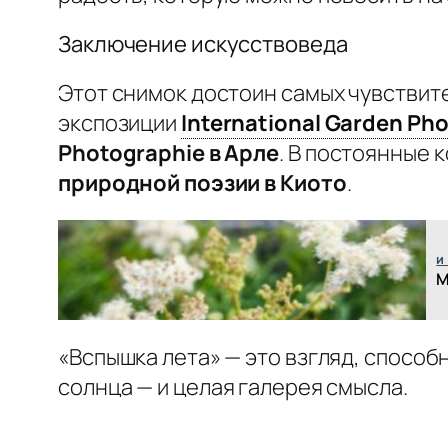
Заключение искусствоведа
Этот снимок достоин самых чувствит
экспозиции
International Garden Pho
Photographie в Арле
. В постоянные 
природной поэзии в Киото
.
и
М
«Вспышка лета» — это взгляд, способ
солнца — и целая галерея смысла.