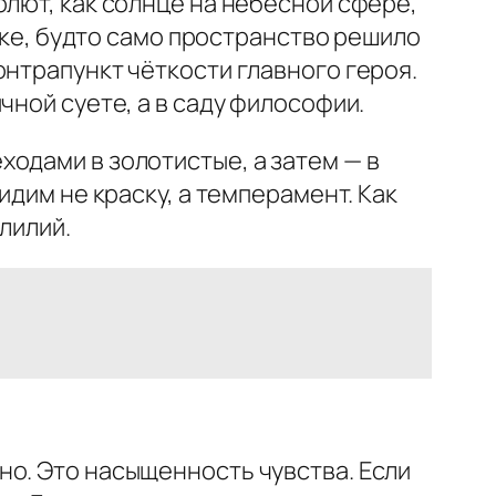
олют, как солнце на небесной сфере,
боке, будто само пространство решило
онтрапункт чёткости главного героя.
чной суете, а в саду философии.
одами в золотистые, а затем — в
идим не краску, а темперамент. Как
лилий.
но. Это насыщенность чувства. Если