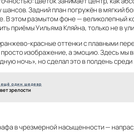
очностью: цветок занимает центр, как абс
му шансов. Задний план погружён в мягкий 
е. В этом размытом фоне — великолепный к
ть приёмы Уильяма Кляйна, только не в ули
ранжево-красные оттенки с плавными перех
 просто изображение, а эмоцию. Здесь мы в
дную ночь», но сделал это в полдень среди 
 ещё один шедевр
вет зрелости
графа в чрезмерной насыщенности — напрас