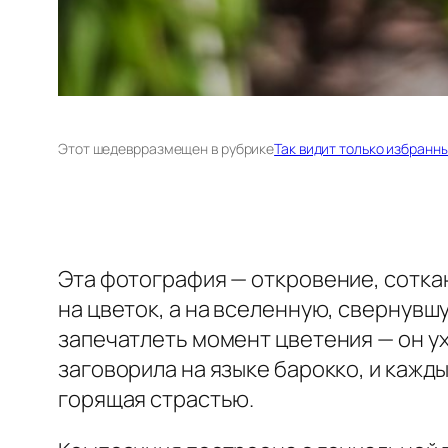
Этот шедевр
размещен в рубрике
Так видит только избранн
Эта фотография — откровение, сотка
на цветок, а на вселенную, свернувшу
запечатлеть момент цветения — он ух
заговорила на языке барокко, и кажд
горящая страстью.