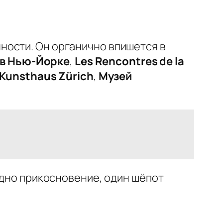
ности. Он органично впишется в
e в Нью-Йорке
,
Les Rencontres de la
Kunsthaus Zürich
,
Музей
одно прикосновение, один шёпот