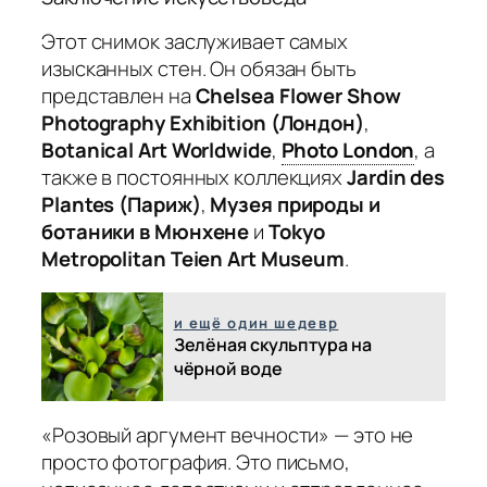
Этот снимок заслуживает самых
изысканных стен. Он обязан быть
представлен на
Chelsea Flower Show
Photography Exhibition (Лондон)
,
Botanical Art Worldwide
,
Photo London
,
а
также в постоянных коллекциях
Jardin des
Plantes (Париж)
,
Музея природы и
ботаники в Мюнхене
и
Tokyo
Metropolitan Teien Art Museum
.
и ещё один шедевр
Зелёная скульптура на
чёрной воде
«Розовый аргумент вечности» — это не
просто фотография. Это письмо,