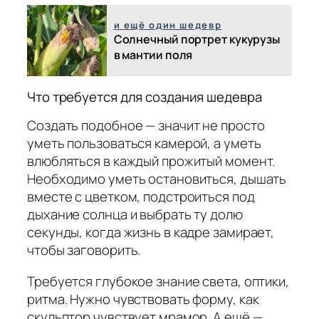
и ещё один шедевр
Солнечный портрет кукурузы
в мантии поля
Что требуется для создания шедевра
Создать подобное — значит не просто
уметь пользоваться камерой, а уметь
влюбляться в каждый прожитый момент.
Необходимо уметь остановиться, дышать
вместе с цветком, подстроиться под
дыхание солнца и выбрать ту долю
секунды, когда жизнь в кадре замирает,
чтобы заговорить.
Требуется глубокое знание света, оптики,
ритма. Нужно чувствовать форму, как
скульптор чувствует мрамор. А ещё —