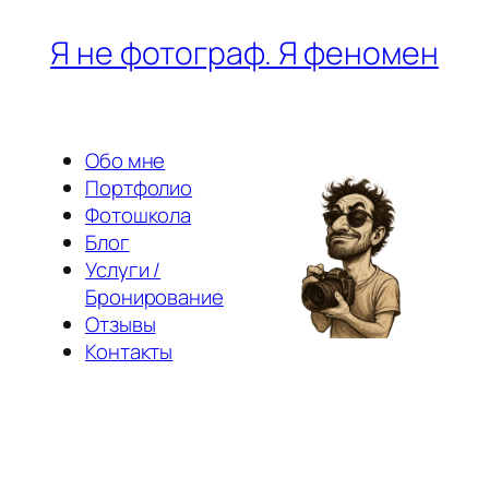
Перейти
Я не фотограф. Я феномен
к
содержимому
Обо мне
Портфолио
Фотошкола
Блог
Услуги /
Бронирование
Отзывы
Контакты