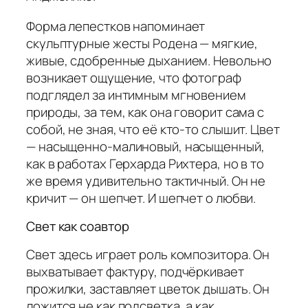
Форма лепестков напоминает
скульптурные жесты Родена — мягкие,
живые, сдобренные дыханием. Невольно
возникает ощущение, что фотограф
подглядел за интимным мгновением
природы, за тем, как она говорит сама с
собой, не зная, что её кто-то слышит. Цвет
— насыщенно-малиновый, насыщенный,
как в работах Герхарда Рихтера, но в то
же время удивительно тактичный. Он не
кричит — он шепчет. И шепчет о любви.
Свет как соавтор
Свет здесь играет роль композитора. Он
выхватывает фактуру, подчёркивает
прожилки, заставляет цветок дышать. Он
ложится не как подсветка, а как