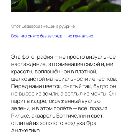
Этот шедевр
размещен в рубрике
Всё, что снято без взгляда — но гениально
Эта фотография — не просто визуальное
наслаждение, это эманация самой идеи
красоты, воплощённой в плотной,
шелковистой материальности лепестков.
Перед нами цветок, снятый так, будто он
не вырос из земли, а всплыл из мечты. Он
парит в кадре, окружённый вуалью
зелени, и в этом полёте — всё: поэзия
Рильке, акварель Боттичелли и свет,
отлитый из золотого воздуха Фра
Анджелико.