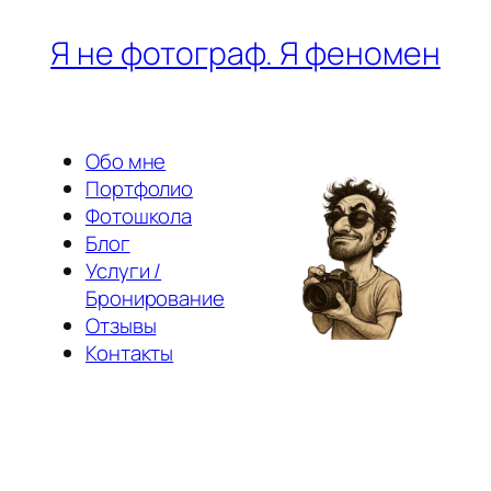
Перейти
Я не фотограф. Я феномен
к
содержимому
Обо мне
Портфолио
Фотошкола
Блог
Услуги /
Бронирование
Отзывы
Контакты