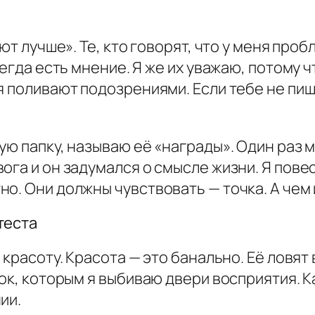
ют лучше». Те, кто говорят, что у меня про
сегда есть мнение. Я же их уважаю, потому
я поливают подозрениями. Если тебе не пиш
ую папку, называю её «награды». Один раз м
ога и он задумался о смысле жизни. Я пове
о. Они должны чувствовать — точка. А чем
теста
 красоту. Красота — это банально. Её ловят 
ок, которым я выбиваю двери восприятия. К
ии.