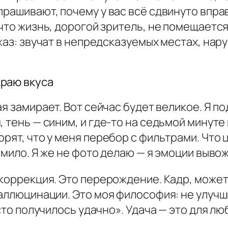
прашивают, почему у вас всё сдвинуто впра
что жизнь, дорогой зритель, не помещается 
жаз: звучат в непредсказуемых местах, нар
краю вкуса
 замирает. Вот сейчас будет великое. Я по
, тень — синим, и где-то на седьмой минут
орят, что у меня перебор с фильтрами. Что 
 мило. Я же не фото делаю — я эмоции выво
 коррекция. Это перерождение. Кадр, может
галлюцинации. Это моя философия: не улучши
осто получилось удачно». Удача — это для л