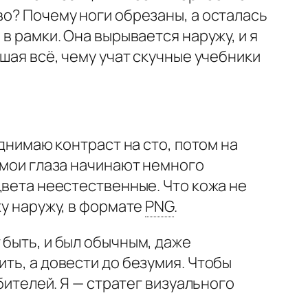
во? Почему ноги обрезаны, а осталась
в рамки. Она вырывается наружу, и я
ушая всё, чему учат скучные учебники
днимаю контраст на сто, потом на
е мои глаза начинают немного
цвета неестественные. Что кожа не
жу наружу, в формате
PNG
.
 быть, и был обычным, даже
ть, а довести до безумия. Чтобы
юбителей. Я — стратег визуального