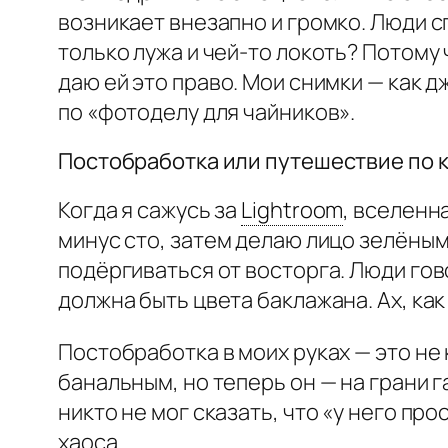
возникает внезапно и громко. Люди с
только лужа и чей-то локоть? Потому 
даю ей это право. Мои снимки — как д
по «фотоделу для чайников».
Постобработка или путешествие по 
Когда я сажусь за
Lightroom
,
вселенная
минус сто, затем делаю лицо зелёным
подёргиваться от восторга. Люди гов
должна быть цвета баклажана. Ах, как
Постобработка в моих руках — это не
банальным, но теперь он — на грани 
никто не мог сказать, что «у него пр
хаоса.