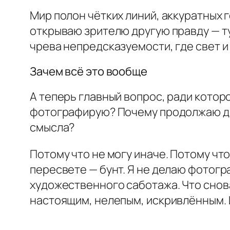
Мир полон чётких линий, аккуратных 
открываю зрителю другую правду — ту,
чрева непредсказуемости, где свет и 
Зачем всё это вообще
А теперь главный вопрос, ради котор
фотографирую? Почему продолжаю де
смысла?
Потому что не могу иначе. Потому чт
пересвете — бунт. Я не делаю фотогр
художественного саботажа. Что снова
настоящим, нелепым, искривлённым. 