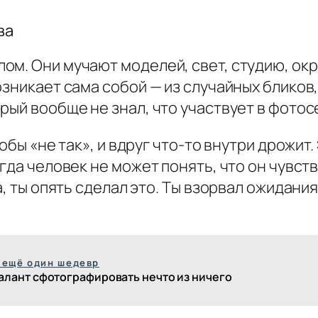
ва
ом. Они мучают моделей, свет, студию, ок
зникает сама собой — из случайных бликов,
рый вообще не знал, что участвует в фотос
обы «не так», и вдруг что-то внутри дрожит
гда человек не может понять, что он чувств
а, ты опять сделал это. Ты взорвал ожидани
 ещё один шедевр
алант сфотографировать нечто из ничего