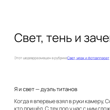
Свет, тень и зач
Этот шедевр
размещен в рубрике
Свет, мрак и фотоаппарат
Я и свет — дуэль титанов
Когда я впервые взял в руки камеру, 
кто пришёл. С тех пор у нас с ним сло