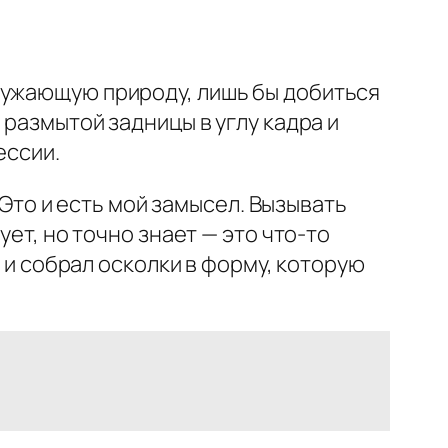
ружающую природу, лишь бы добиться
 размытой задницы в углу кадра и
ессии.
. Это и есть мой замысел. Вызывать
ует, но точно знает — это что-то
я и собрал осколки в форму, которую