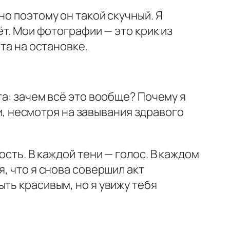
но поэтому он такой скучный. Я
ёт. Мои фотографии — это крик из
та на остановке.
та: зачем всё это вообще? Почему я
 несмотря на завывания здравого
сть. В каждой тени — голос. В каждом
, что я снова совершил акт
ть красивым, но я увижу тебя