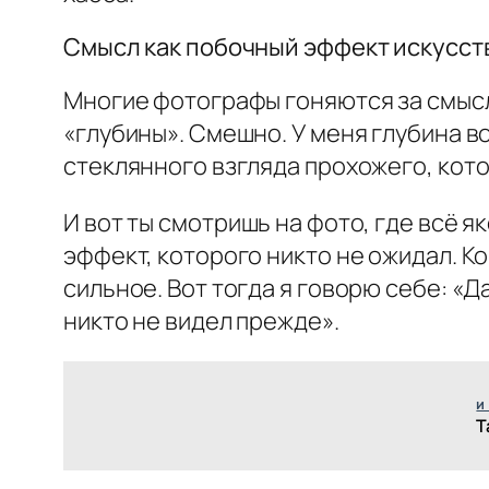
Смысл как побочный эффект искусст
Многие фотографы гоняются за смысл
«глубины». Смешно. У меня глубина во
стеклянного взгляда прохожего, кото
И вот ты смотришь на фото, где всё як
эффект, которого никто не ожидал. Ко
сильное. Вот тогда я говорю себе: «Д
никто не видел прежде».
и
Т