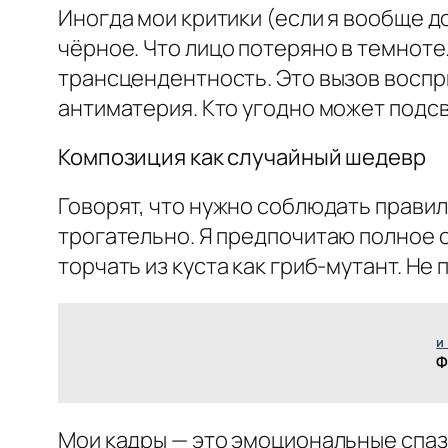
Иногда мои критики (если я вообще до
чёрное. Что лицо потеряно в темноте.
трансцендентность. Это вызов воспри
антиматерия. Кто угодно может подсв
Композиция как случайный шедевр
Говорят, что нужно соблюдать правило
трогательно. Я предпочитаю полное о
торчать из куста как гриб-мутант. Не 
и
Ф
Мои кадры — это эмоциональные спазм