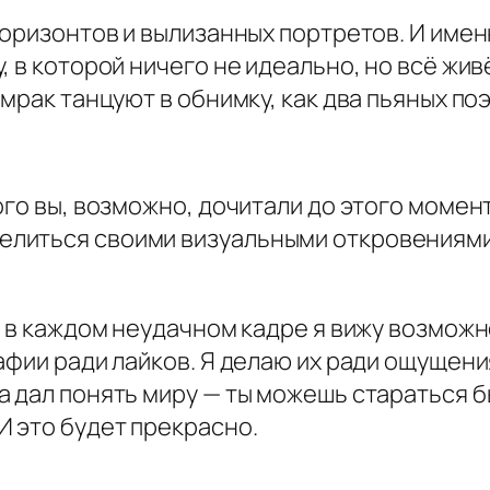
горизонтов и вылизанных портретов. И имен
 в которой ничего не идеально, но всё жив
мрак танцуют в обнимку, как два пьяных поэ
ого вы, возможно, дочитали до этого момен
литься своими визуальными откровениями,
о в каждом неудачном кадре я вижу возможно
афии ради лайков. Я делаю их ради ощущения
 дал понять миру — ты можешь стараться бы
И это будет прекрасно.