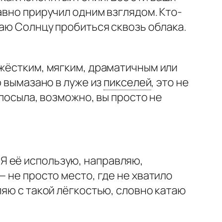
авно приручил одним взглядом. Кто-
ваю Солнцу пробиться сквозь облака.
 жёстким, мягким, драматичным или
о вымазано в луже из
пикселей
,
это не
 посыла, возможно, вы просто не
. Я её использую, направляю,
 не просто место, где не хватило
ляю с такой лёгкостью, словно катаю