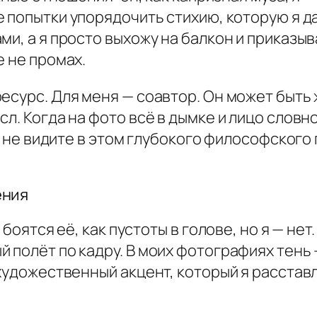
 попытки упорядочить стихию, которую я д
ми, а я просто выхожу на балкон и приказы
е не промах.
есурс. Для меня — соавтор. Он может быть
л. Когда на фото всё в дымке и лицо словн
вы не видите в этом глубокого философского
ения
 боятся её, как пустоты в голове, но я — нет
 полёт по кадру. В моих фотографиях тень —
 художественный акцент, который я расстав