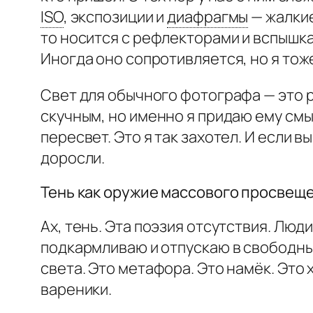
ISO
,
экспозиции и
диафрагмы
— жалкие
то носится с рефлекторами и вспышка
Иногда оно сопротивляется, но я тож
Свет для обычного фотографа — это р
скучным, но именно я придаю ему смыс
пересвет. Это я так захотел. И если 
доросли.
Тень как оружие массового просвещ
Ах, тень. Эта поэзия отсутствия. Люди
подкармливаю и отпускаю в свободный
света. Это метафора. Это намёк. Это
вареники.