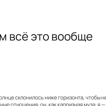
ем всё это вообще
Солнце склонилось ниже горизонта, чтобы н
жные отношения: он, как капризная муза, я —