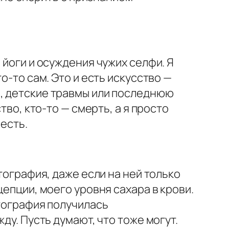
 йоги и осуждения чужих селфи. Я
о-то сам. Это и есть искусство —
е, детские травмы или последнюю
тво, кто-то — смерть, а я просто
есть.
тография, даже если на ней только
цепции, моего уровня сахара в крови.
отография получилась
ду. Пусть думают, что тоже могут.