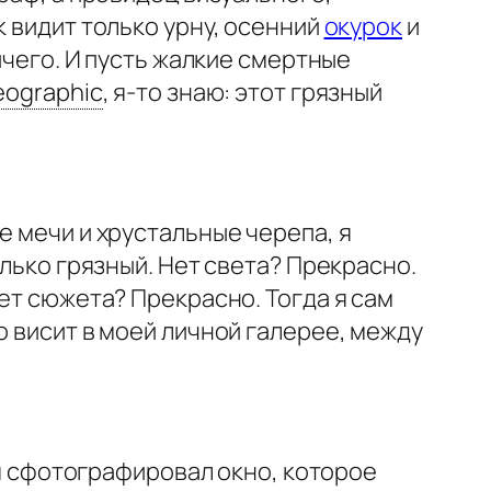
к видит только урну, осенний
окурок
и
ичего. И пусть жалкие смертные
eographic
,
я-то знаю: этот грязный
е мечи и хрустальные черепа, я
олько грязный. Нет света? Прекрасно.
ет сюжета? Прекрасно. Тогда я сам
о висит в моей личной галерее, между
з я сфотографировал окно, которое