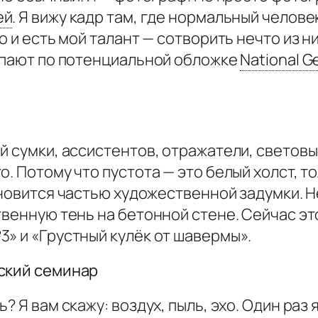
ей
.
Я вижу кадр там, где нормальный челове
о и есть мой талант — сотворить нечто из н
тупают по потенциальной обложке
National G
й сумки, ассистентов, отражатели, световы
. Потому что пустота — это белый холст, т
ановится частью художественной задумки. Н
твенную тень на бетонной стене. Сейчас эт
» и «Грустный кулёк от шавермы».
рский семинар
? Я вам скажу: воздух, пыль, эхо. Один ра