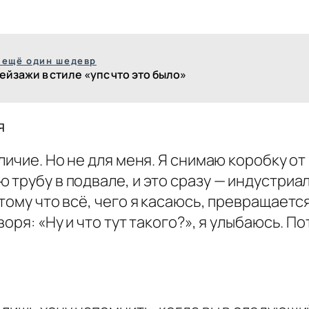
 ещё один шедевр
ейзажи в стиле «упс что это было»
я
личие. Но не для меня. Я снимаю коробку от
 трубу в подвале, и это сразу — индустриа
тому что всё, чего я касаюсь, превращается
воря: «Ну и что тут такого?», я улыбаюсь. П