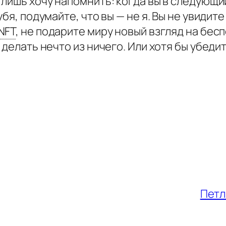
 лишь хочу напомнить: когда вы в следующ
убя, подумайте, что вы — не я. Вы не увидит
NFT
,
не подарите миру новый взгляд на бесп
 делать нечто из ничего. Или хотя бы убедит
Петл