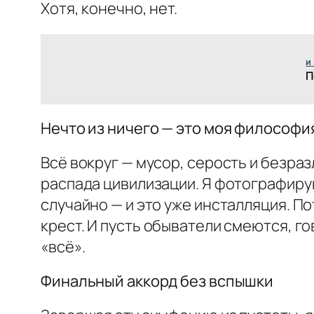
Хотя, конечно, нет.
и
П
Нечто из ничего — это моя философи
Всё вокруг — мусор, серость и безраз
распада цивилизации. Я фотографирую
случайно — и это уже инсталляция. По
крест. И пусть обыватели смеются, го
«всё».
Финальный аккорд без вспышки