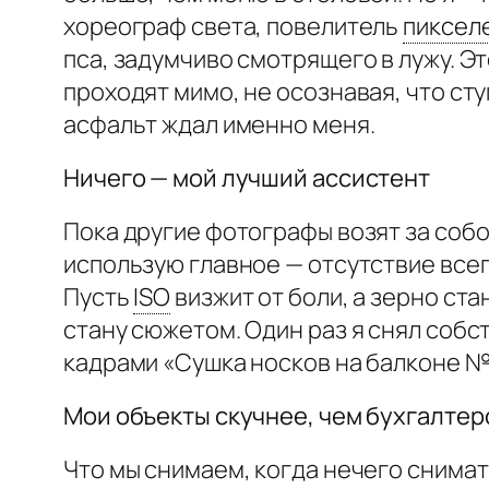
хореограф света, повелитель
пиксел
пса, задумчиво смотрящего в лужу. Эт
проходят мимо, не осознавая, что с
асфальт ждал именно меня.
Ничего — мой лучший ассистент
Пока другие фотографы возят за собо
использую главное — отсутствие всего
Пусть
ISO
визжит от боли, а зерно ст
стану сюжетом. Один раз я снял собс
кадрами «Сушка носков на балконе №3
Мои объекты скучнее, чем бухгалте
Что мы снимаем, когда нечего снимать