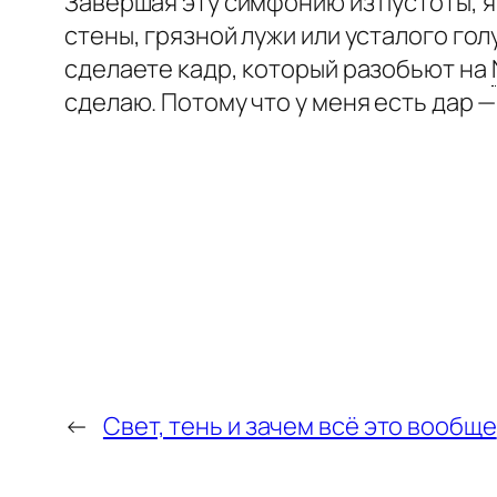
Завершая эту симфонию из пустоты, я
стены, грязной лужи или усталого гол
сделаете кадр, который разобьют на
сделаю. Потому что у меня есть дар —
←
Свет, тень и зачем всё это вообще