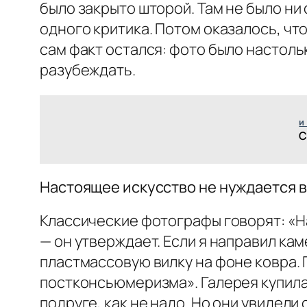
было закрыто шторой. Там не было ни
одного критика. Потом оказалось, что 
сам факт остался: фото было настолько
разубеждать.
и
С
Настоящее искусство не нуждается в
Классические фотографы говорят: «Н
— он утверждает. Если я направил каме
пластмассовую вилку на фоне ковра.
постконсьюмеризма». Галерея купила. 
подруге, как не надо. Но они увидели