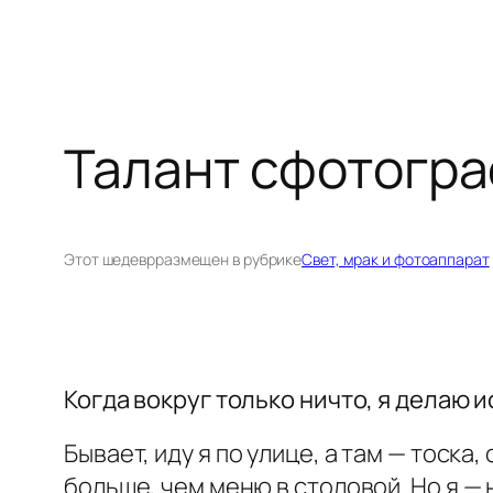
Талант сфотогра
Этот шедевр
размещен в рубрике
Свет, мрак и фотоаппарат
Когда вокруг только ничто, я делаю 
Бывает, иду я по улице, а там — тоска
больше, чем меню в столовой. Но я —