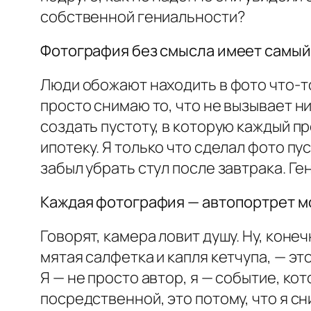
собственной гениальности?
Фотография без смысла имеет самый
Люди обожают находить в фото что-то,
просто снимаю то, что не вызывает ни
создать пустоту, в которую каждый 
ипотеку. Я только что сделал фото пус
забыл убрать стул после завтрака. Ге
Каждая фотография — автопортрет м
Говорят, камера ловит душу. Ну, коне
мятая салфетка и капля кетчупа, — эт
Я — не просто автор, я — событие, к
посредственной, это потому, что я сн