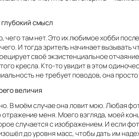
 глубокий смысл
 чего там нет. Это их любимое хобби после
чего. И тогда зритель начинает вызывать чт
проецирует своё экзистенциальное отчаяни
того кресла. Кто-то увидит в этом одиночес
ниальность не требует поводов, она просто 
оего величия
чно. В моём случае она ловит мою. Любая фо
о отражение меня. Моего взгляда, моей кон
оторое случается с изображением. И если ф
изошёл до уровня масс, чтобы дать им надеж