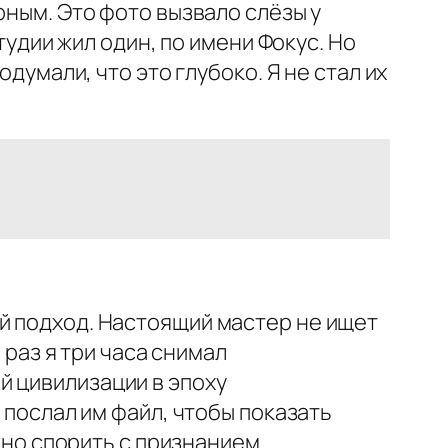
рным. Это фото вызвало слёзы у
тудии жил один, по имени Фокус. Но
думали, что это глубоко. Я не стал их
й подход. Настоящий мастер не ищет
 раз я три часа снимал
й цивилизации в эпоху
 послал им файл, чтобы показать
ожно спорить с признанием