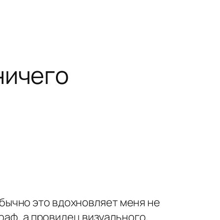
ничего
. Обычно это вдохновляет меня не
раф, а провидец визуального,