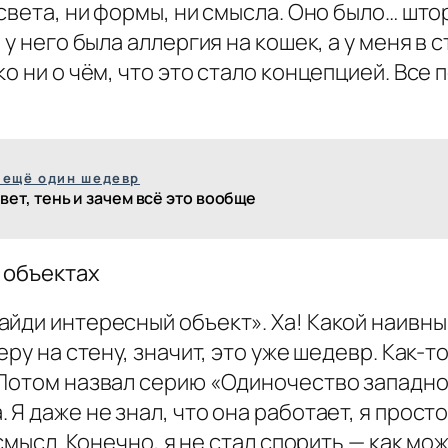
 света, ни формы, ни смысла. Оно было… што
у него была аллергия на кошек, а у меня в с
 ни о чём, что это стало концепцией. Все по
 ещё один шедевр
вет, тень и зачем всё это вообще
 объектах
айди интересный объект». Ха! Какой наивны
ру на стену, значит, это уже шедевр. Как-то
 Потом назвал серию «Одиночество западно
Я даже не знал, что она работает, я просто
 смысл. Конечно, я не стал спорить — как м