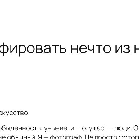
фировать нечто из 
искусство
, обыденность, уныние, и — о, ужас! — люди
 не обычный. Я — фотограф. Не просто фотог