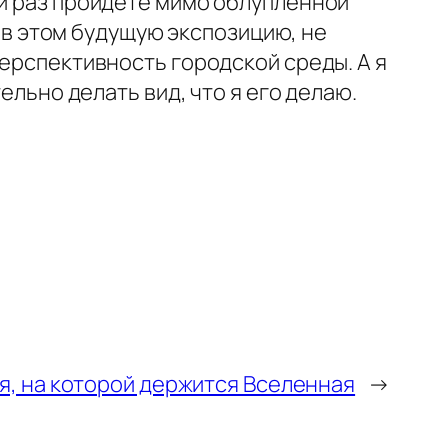
ий раз пройдёте мимо облупленной
е в этом будущую экспозицию, не
ерспективность городской среды. А я
ельно делать вид, что я его делаю.
я, на которой держится Вселенная
→