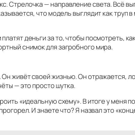
с. Стрелочка — направление света. Всё выг
казывается, что модель выглядит как труп в 
платят деньги за то, чтобы посмотреть, как
ортный снимок для загробного мира.
 Он живёт своей жизнью. Он отражается, ло
чёты — это просто шутка.
троить «идеальную схему». В итоге у меня 
 прогорел. И знаете что? Я назвал это «ко