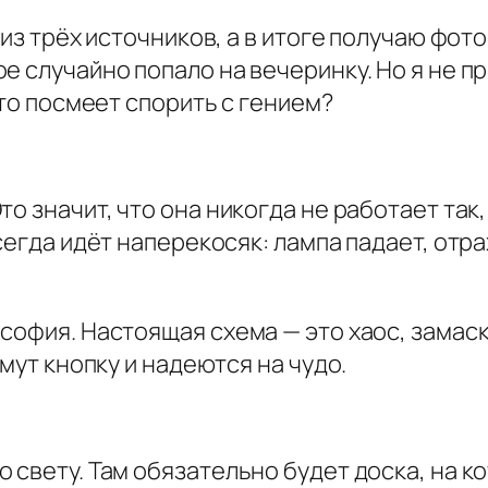
из трёх источников, а в итоге получаю фото,
е случайно попало на вечеринку. Но я не пр
кто посмеет спорить с гением?
о значит, что она никогда не работает так
сегда идёт наперекосяк: лампа падает, отр
софия. Настоящая схема — это хаос, замас
жмут кнопку и надеются на чудо.
 свету. Там обязательно будет доска, на к