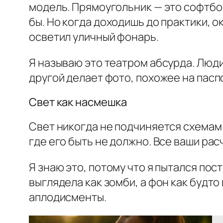
модель. Прямоугольник — это софтбок
бы. Но когда доходишь до практики, о
осветил уличный фонарь.
Я называю это театром абсурда. Люди 
другой делает фото, похожее на пасп
Свет как насмешка
Свет никогда не подчиняется схемам.
где его быть не должно. Все ваши рас
Я знаю это, потому что я пытался пос
выглядела как зомби, а фон как будто
аплодисменты.