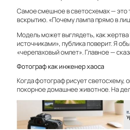
Самое смешное в светосхемах — это то
вскрытию. «Почему лампа прямо в лиц
Модель может выглядеть, как жертва 
источниками», публика поверит. Я об
«черепаховый омлет». Главное — сказ
Фотограф как инженер хаоса
Когда фотограф рисует светосхему, о
покорное домашнее животное. На деле
и
У