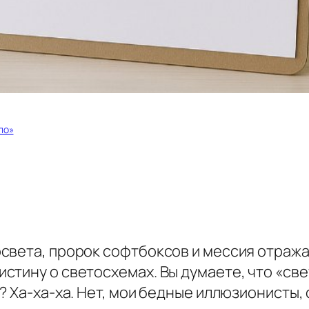
ло»
света, пророк софтбоксов и мессия отражат
тину о светосхемах. Вы думаете, что «све
? Ха-ха-ха. Нет, мои бедные иллюзионисты,