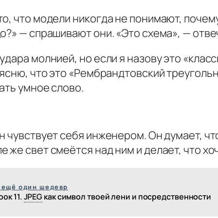
, что модели никогда не понимают, почему н
о?» — спрашивают они. «Это схема», — отвеч
удара молнией, но если я назову это «клас
ъясню, что это «Рембрандтовский треугольн
ать умное слово.
н чувствует себя инженером. Он думает, чт
 же свет смеётся над ним и делает, что хоч
 ещё один шедевр
рок 11.
JPEG
как символ твоей лени и посредственности