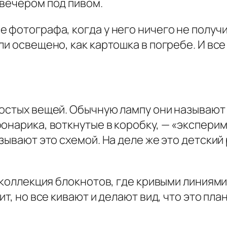
 вечером под пивом.
фотографа, когда у него ничего не получил
и освещено, как картошка в погребе. И все 
ростых вещей. Обычную лампу они называют
онарика, воткнутые в коробку, — «экспери
зывают это схемой. На деле же это детский
я коллекция блокнотов, где кривыми линиям
т, но все кивают и делают вид, что это пла