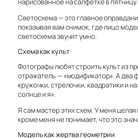
нарисованное на салфетке в пятницу
Светосхема — это главное оправдание 
показывая вам снимок, где лицо модел
светосхема звучит умно.
Схема как культ
Фотографы любят строить культ из п
отражатель — «модификатор». А два ф
кружочки, стрелочки, квадратики и на
солнце и я».
Я сам мастер этих схем. У меня цела
кроме меня не понимает, что это значи
Модель как жертва геометрии