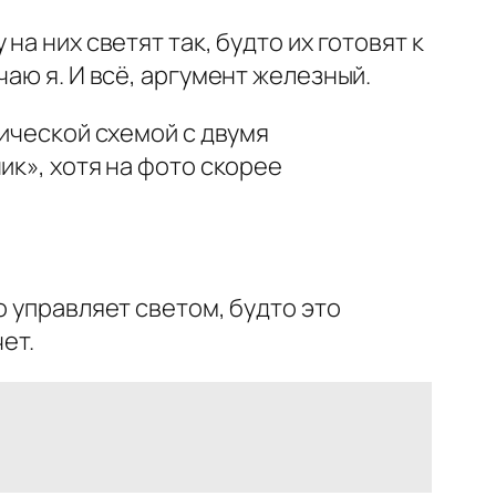
а них светят так, будто их готовят к
аю я. И всё, аргумент железный.
сической схемой с двумя
ик», хотя на фото скорее
о управляет светом, будто это
ет.