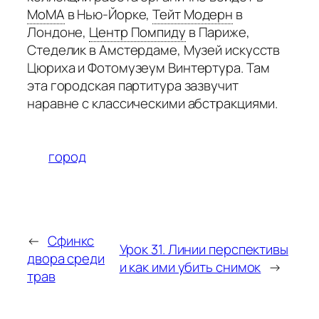
MoMA
в Нью-Йорке,
Тейт Модерн
в
Лондоне,
Центр Помпиду
в Париже,
Стеделик в Амстердаме, Музей искусств
Цюриха и Фотомузеум Винтертура. Там
эта городская партитура зазвучит
наравне с классическими абстракциями.
город
←
Сфинкс
Урок 31. Линии перспективы
двора среди
и как ими убить снимок
→
трав