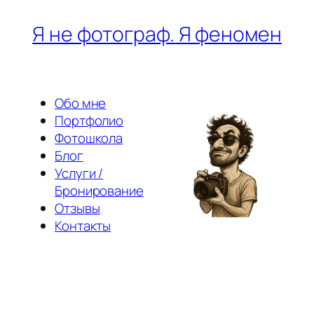
Перейти
Я не фотограф. Я феномен
к
содержимому
Обо мне
Портфолио
Фотошкола
Блог
Услуги /
Бронирование
Отзывы
Контакты