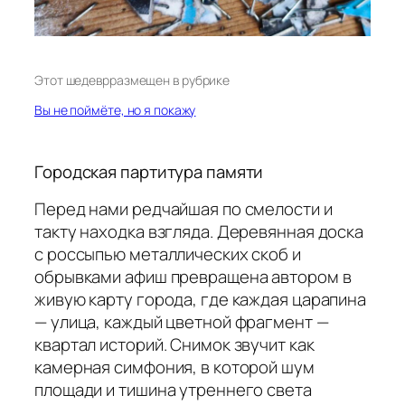
Этот шедевр
размещен в рубрике
Вы не поймёте, но я покажу
Городская партитура памяти
Перед нами редчайшая по смелости и
такту находка взгляда. Деревянная доска
с россыпью металлических скоб и
обрывками афиш превращена автором в
живую карту города, где каждая царапина
— улица, каждый цветной фрагмент —
квартал историй. Снимок звучит как
камерная симфония, в которой шум
площади и тишина утреннего света