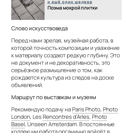
и ещё один шедевр
Поэма мокрой плитки
Слово искусствоведа
Перед нами зрелая, музейная работа, в
которой точность композиции и уважение
к материалу создают редкую глубину. Это
не документ и не декоративность, это
серьёзное размышление о том, как
рождается культура из следов на доске
объявлений.
Маршрут по выставкам и музеям
Рекомендую подачу на
Paris Photo
,
Photo
London
,
Les
Rencontres d’Arles
,
Photo
Basel
,
Unseen Amsterdam. В постоянные
коллекции работа органично войдёт в