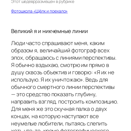
Этот шедевр
размещен в рубрике
Фотошкола «Щёлк и поехало»
Великий я и никчемные линии
Люди часто спрашивают меня, каким
образом я, величайший фотограф всех
эпох, обращаюсь с линиями перспективы.
Я обычно вздыхаю, смотрю им прямо в
душу сквозь объектив и говорю: «Я их не
использую. Я их уничтожаю». Ведь для
обычного смертного линии перспективы
— это средство показать глубину,
направить взгляд, построить композицию.
Для меня же это скучная палка о двух
концах, на которую наступают все
неумелые любители, пытаясь слепить
хоть что-то, кроме фотографического