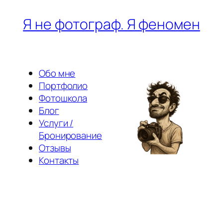
Перейти
Я не фотограф. Я феномен
к
содержимому
Обо мне
Портфолио
Фотошкола
Блог
Услуги /
Бронирование
Отзывы
Контакты