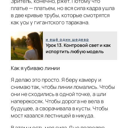
Зритель, конечно, ржёт. Потому что
платье — платьем, но вся сила кадра ушла
в две кривые трубы, которые смотрятся
как усы у гигантского таракана.
и ещё один шедевр
Урок 13. Контровой свет и как
испортить любую модель
Как я убиваю линии
Я делаю это просто. Я беру камеру и
снимаю так, чтобы линии ломались. Чтобы
они не сходились в одной точке, а шли
наперекосяк. Чтобы дорога не вела в
будущее, а сворачивала в кусты. Чтобы
мост казался лестницей в никуда.
В этом и есть моя сила. Я не позволяю