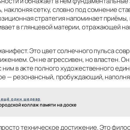
ьности и обнажает в нём фундаментальные 
, наклоняя сетку, словно под сомнение ст
позиционная стратегия напоминает приёмы,
ивает в глянцевой материи, отражающей н
 манифест. Это цвет солнечного пульса со
жением. Он не агрессивен, но властен. Он 
 с ним в акте полного художественного един
ыре — резонансный, пробуждающий, наполн
 ещё один шедевр
ородской коллаж памяти на доске
просто техническое достижение. Это филос