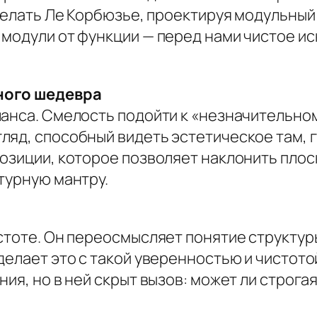
делать Ле Корбюзье, проектируя модульный 
 модули от функции — перед нами чистое ис
ного шедевра
анса. Смелость подойти к «незначительному
ляд, способный видеть эстетическое там, 
озиции, которое позволяет наклонить плос
турную мантру.
стоте. Он переосмысляет понятие структуры
делает это с такой уверенностью и чистотой
ия, но в ней скрыт вызов: может ли строгая