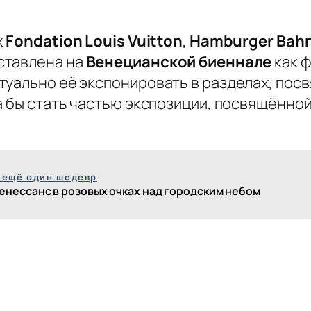
х
Fondation Louis Vuitton
,
Hamburger Bah
ставлена на
Венецианской биеннале
как 
туально её экспонировать в разделах, пос
а бы стать частью экспозиции, посвящённой
 ещё один шедевр
енессанс в розовых очках над городским небом