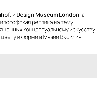
nhof
, и
Design Museum London
, а
философская реплика на тему
вящённых концептуальному искусству
 цвету и форме в Музее Василия