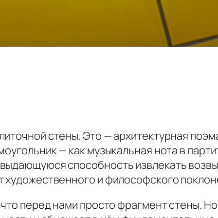
литочной стены. Это — архитектурная поэм
моугольник — как музыкальная нота в парт
 выдающуюся способность извлекать возвы
т художественного и философского поклон
 что перед нами просто фрагмент стены. Но