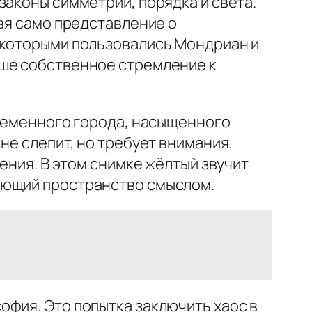
законы симметрии, порядка и света.
авя само представление о
 которыми пользовались Мондриан и
аше собственное стремление к
временного города, насыщенного
не слепит, но требует внимания.
ения. В этом снимке жёлтый звучит
яющий пространство смыслом.
офия. Это попытка заключить хаос в