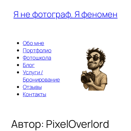
Перейти
Я не фотограф. Я феномен
к
содержимому
Обо мне
Портфолио
Фотошкола
Блог
Услуги /
Бронирование
Отзывы
Контакты
Автор:
PixelOverlord