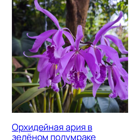
Орхидейная ария в
зелёном полумраке