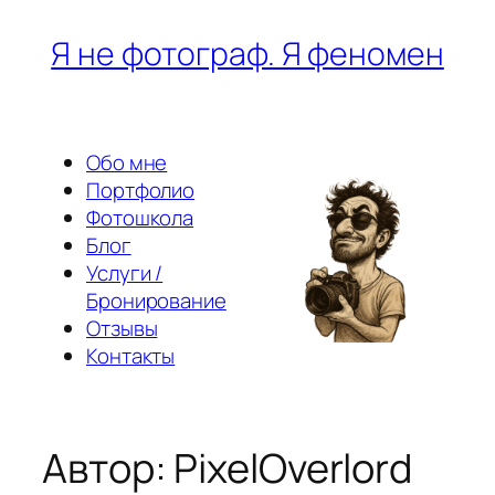
Перейти
Я не фотограф. Я феномен
к
содержимому
Обо мне
Портфолио
Фотошкола
Блог
Услуги /
Бронирование
Отзывы
Контакты
Автор:
PixelOverlord