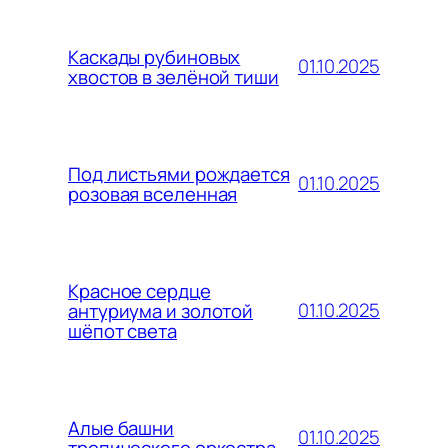
Каскады рубиновых
01.10.2025
хвостов в зелёной тиши
Под листьями рождается
01.10.2025
розовая вселенная
Красное сердце
01.10.2025
антуриума и золотой
шёпот света
Алые башни
01.10.2025
тропического оркестра