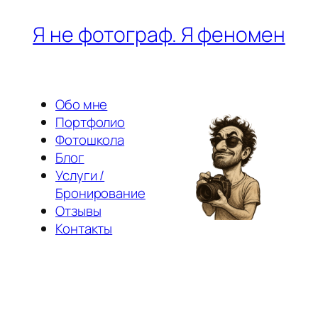
Перейти
Я не фотограф. Я феномен
к
содержимому
Обо мне
Портфолио
Фотошкола
Блог
Услуги /
Бронирование
Отзывы
Контакты