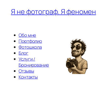
Перейти
Я не фотограф. Я феномен
к
содержимому
Обо мне
Портфолио
Фотошкола
Блог
Услуги /
Бронирование
Отзывы
Контакты