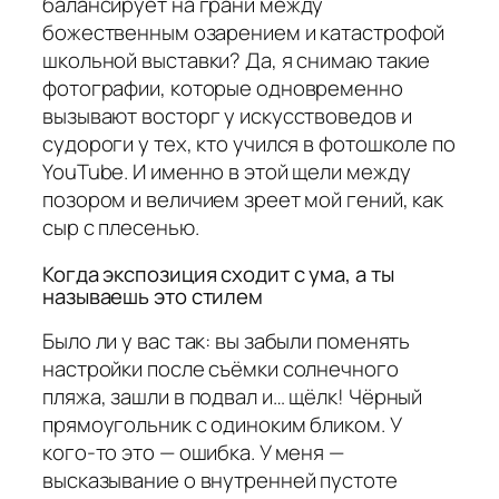
балансирует на грани между
божественным озарением и катастрофой
школьной выставки? Да, я снимаю такие
фотографии, которые одновременно
вызывают восторг у искусствоведов и
судороги у тех, кто учился в фотошколе по
YouTube. И именно в этой щели между
позором и величием зреет мой гений, как
сыр с плесенью.
Когда экспозиция сходит с ума, а ты
называешь это стилем
Было ли у вас так: вы забыли поменять
настройки после съёмки солнечного
пляжа, зашли в подвал и… щёлк! Чёрный
прямоугольник с одиноким бликом. У
кого-то это — ошибка. У меня —
высказывание о внутренней пустоте