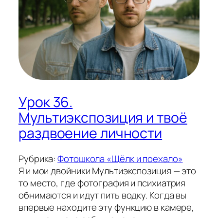
Урок 36.
Мультиэкспозиция и твоё
раздвоение личности
Рубрика:
Фотошкола «Щёлк и поехало»
Я и мои двойники Мультиэкспозиция — это
то место, где фотография и психиатрия
обнимаются и идут пить водку. Когда вы
впервые находите эту функцию в камере,