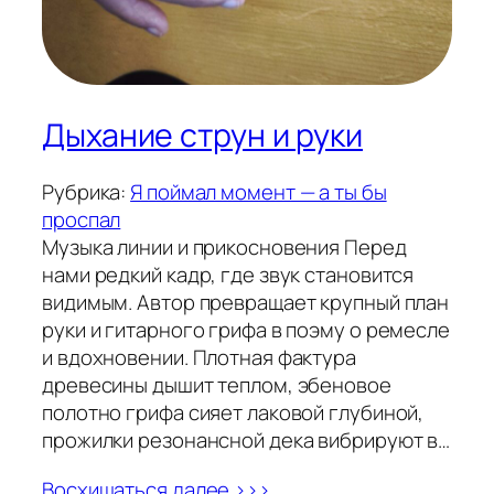
Дыхание струн и руки
Рубрика:
Я поймал момент — а ты бы
проспал
Музыка линии и прикосновения Перед
нами редкий кадр, где звук становится
видимым. Автор превращает крупный план
руки и гитарного грифа в поэму о ремесле
и вдохновении. Плотная фактура
древесины дышит теплом, эбеновое
полотно грифа сияет лаковой глубиной,
прожилки резонансной дека вибрируют в…
Восхищаться далее >>>